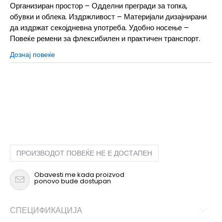
Организиран простор – Одделни прегради за топка,
обувки и облека. Издржливост – Материјали дизајнирани
да издржат секојдневна употреба. Удобно носење –
Повеќе ремени за флексибилен и практичен транспорт.
Дознај повеќе
MISC
Унив.
ПРОИЗВОДОТ ПОВЕЌЕ НЕ Е ДОСТАПЕН
Obavesti me kada proizvod
ponovo bude dostupan
СПЕЦИФИКАЦИЈА