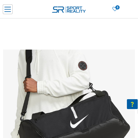
0
Нарачај online и заштеди
ДОЗНАЈ ПОВЕЌЕ
ДВА НАЧИНА НА ПЛАЌАЊЕ - при достава и со платежна картичка
ДОЗНАЈ ПОВЕЌЕ
LICK & COLLECT Платете со картичка online и подигнете во продавницата по ваш изб
ДОЗНАЈ ПОВЕЌЕ
Ценовник
ДОЗНАЈ ПОВЕЌЕ