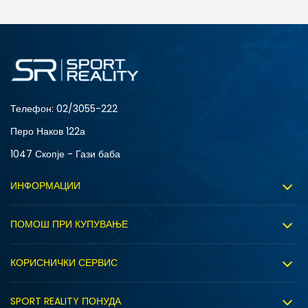
ДОДАДИ ВО КОРПА
Телефон:
02/3055-222
Перо Наков 122а
1047 Скопје - Гази баба
ИНФОРМАЦИИ
За нас
ПОМОШ ПРИ КУПУВАЊЕ
Sport&Bonus програм
Услови на користење
Правила на Sport&Bonus програмата
КОРИСНИЧКИ СЕРВИС
Политика на приватност
Вработување
Испорака
Политиката за колачиња
SPORT REALITY ПОНУДА
Соработка со нас