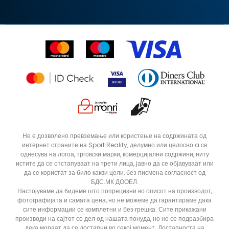
Замена на големина
Политика за директен маркетинг
Синдикална продажба
Подарок картичка
Право на откажување
Ценовник
Контакт
Click&Collect
Рекламациja
Продавници
Статус на нарачка
ДОДАДИ ВО КОРПА
Не е дозволено превземање или користење на содржината од
интернет страните на Sport Reality, делумно или целосно a се
однесува на логоа, трговски марки, комерцијални содржини, ниту
истите да се отстапуваат на трети лица, јавно да се објавуваат или
да се користат за било какви цели, без писмена согласност од
БДС.МК ДООЕЛ.
Настојуваме да бидеме што попрецизни во описот на производот,
фотографијата и самата цена, но не можеме да гарантираме дака
сите информации се комплетни и без грешка. Сите прикажани
производи на сајтот се дел од нашата понуда, но не се подразбира
дека мораат да се достапни во секој момент. Достапноста на