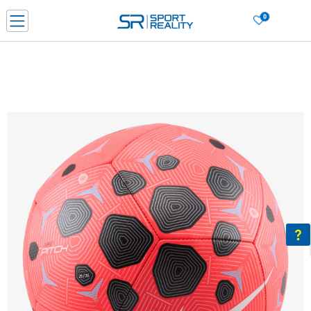
0
Нарачај online и заштеди
ДОЗНАЈ ПОВЕЌЕ
ДВА НАЧИНА НА ПЛАЌАЊЕ - при достава и со платежна картичка
ДОЗНАЈ ПОВЕЌЕ
LICK & COLLECT Платете со картичка online и подигнете во продавницата по ваш изб
ДОЗНАЈ ПОВЕЌЕ
Ценовник
ДОЗНАЈ ПОВЕЌЕ