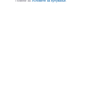
Повеќе за
Условите за купување
.
СЛИЧНИ ПРОИЗВОДИ