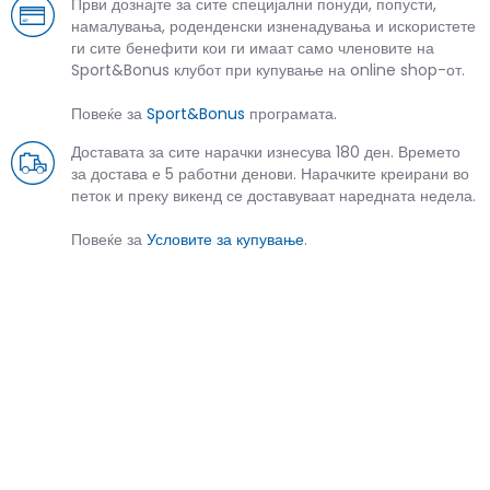
Први дознајте за сите специјални понуди, попусти,
намалувања, роденденски изненадувања и искористете
ги сите бенефити кои ги имаат само членовите на
Sport&Bonus клубот при купување на online shop-от.
Повеќе за
Sport&Bonus
програмата.
Доставата за сите нарачки изнесува 180 ден. Времето
за достава е 5 работни денови. Нарачките креирани во
петок и преку викенд се доставуваат наредната недела.
Повеќе за
Условите за купување
.
СЛИЧНИ ПРОИЗВОДИ