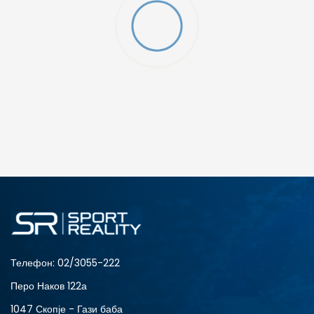
ДОДАДИ ВО КОРПА
7
8
Телефон:
02/3055-222
Перо Наков 122а
1047 Скопје - Гази баба