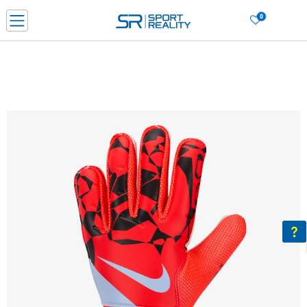
0
Нарачај online и заштеди
ДОЗНАЈ ПОВЕЌЕ
ДВА НАЧИНА НА ПЛАЌАЊЕ - при достава и со платежна картичка
ДОЗНАЈ ПОВЕЌЕ
LICK & COLLECT Платете со картичка online и подигнете во продавницата по ваш изб
ДОЗНАЈ ПОВЕЌЕ
Ценовник
ДОЗНАЈ ПОВЕЌЕ