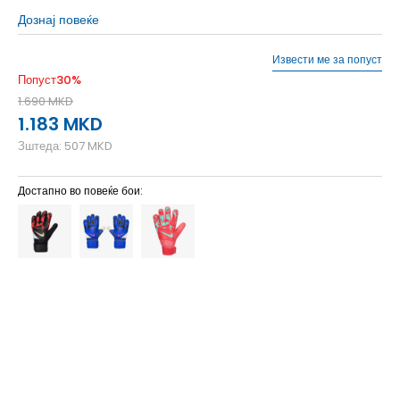
Дознај повеќе
Извести ме за попуст
Попуст
30
%
1.690
MKD
1.183
MKD
Зштеда:
507
MKD
Достапно во повеќе бои:
3
3
8-8.5
4
4
8.5-9
5
5
9-9.5
6
6
10-10.5
7
7
11-11.5
8
8
11.5-12