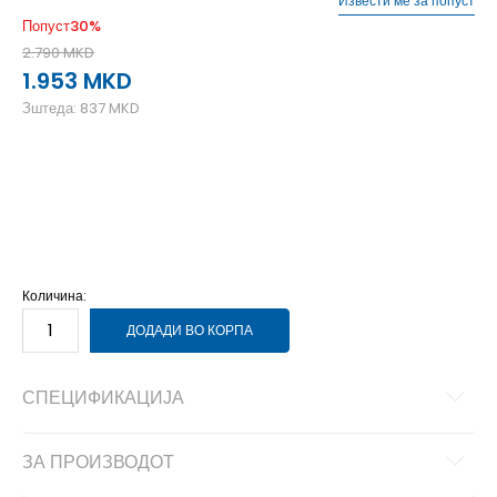
Извести ме за попуст
Попуст
30
%
2.790
MKD
1.953
MKD
Зштеда:
837
MKD
MISC
Унив.
Количина:
ДОДАДИ ВО КОРПА
СПЕЦИФИКАЦИЈА
ЗА ПРОИЗВОДОТ