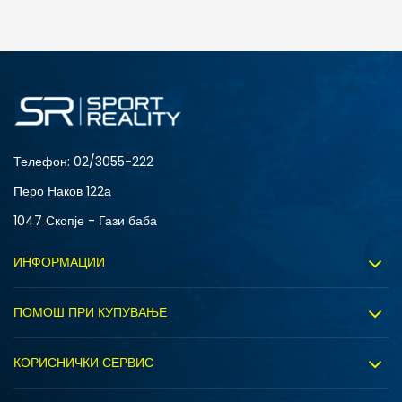
ДОДАДИ ВО КОРПА
Телефон:
02/3055-222
Перо Наков 122а
1047 Скопје - Гази баба
ИНФОРМАЦИИ
За нас
ПОМОШ ПРИ КУПУВАЊЕ
Sport&Bonus програм
Услови на користење
Правила на Sport&Bonus програмата
КОРИСНИЧКИ СЕРВИС
Политика на приватност
Вработување
Испорака