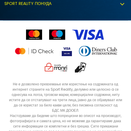
Политиката за колачиња
SPORT REALITY ПОНУДА
Соработка со нас
Замена на големина
Политика за директен маркетинг
Синдикална продажба
Подарок картичка
Право на откажување
Ценовник
Контакт
Click&Collect
Рекламациja
Продавници
Статус на нарачка
ДОДАДИ ВО КОРПА
Не е дозволено превземање или користење на содржината од
интернет страните на Sport Reality, делумно или целосно a се
однесува на логоа, трговски марки, комерцијални содржини, ниту
истите да се отстапуваат на трети лица, јавно да се објавуваат или
да се користат за било какви цели, без писмена согласност од
БДС.МК ДООЕЛ.
Настојуваме да бидеме што попрецизни во описот на производот,
фотографијата и самата цена, но не можеме да гарантираме дака
сите информации се комплетни и без грешка. Сите прикажани