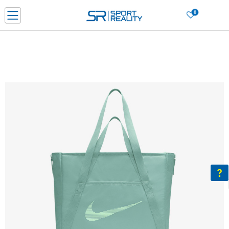
0
Нарачај online и заштеди
ДОЗНАЈ ПОВЕЌЕ
ДВА НАЧИНА НА ПЛАЌАЊЕ - при достава и со платежна картичка
ДОЗНАЈ ПОВЕЌЕ
LICK & COLLECT Платете со картичка online и подигнете во продавницата по ваш изб
ДОЗНАЈ ПОВЕЌЕ
Ценовник
ДОЗНАЈ ПОВЕЌЕ