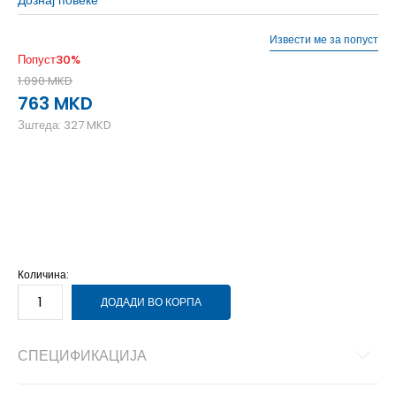
Извести ме за попуст
Попуст
30
%
1.090
MKD
763
MKD
Зштеда:
327
MKD
OS
Унив.
Количина:
ДОДАДИ ВО КОРПА
СПЕЦИФИКАЦИЈА