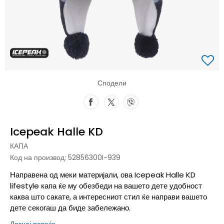
Сподели
Icepeak Halle KD
КАПА
Код на производ:
52856300I-939
Направена од меки материјали, ова Icepeak Halle KD
lifestyle капа ќе му обезбеди на вашето дете удобност
каква што сакате, а интересниот стил ќе направи вашето
дете секогаш да биде забележано.
Дознај повеќе