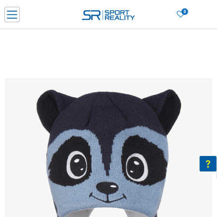
0
Нарачај online и заштеди
ДОЗНАЈ ПОВЕЌЕ
ДВА НАЧИНА НА ПЛАЌАЊЕ - при достава и со платежна картичка
ДОЗНАЈ ПОВЕЌЕ
LICK & COLLECT Платете со картичка online и подигнете во продавницата по ваш изб
ДОЗНАЈ ПОВЕЌЕ
Ценовник
ДОЗНАЈ ПОВЕЌЕ