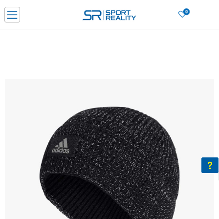
0
Нарачај online и заштеди
ДОЗНАЈ ПОВЕЌЕ
ДВА НАЧИНА НА ПЛАЌАЊЕ - при достава и со платежна картичка
ДОЗНАЈ ПОВЕЌЕ
LICK & COLLECT Платете со картичка online и подигнете во продавницата по ваш изб
ДОЗНАЈ ПОВЕЌЕ
Ценовник
ДОЗНАЈ ПОВЕЌЕ