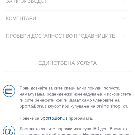
ЗА ПРОИЗВОДОТ
КОМЕНТАРИ
ПРОВЕРИ ДОСТАПНОСТ ВО ПРОДАВНИЦИТЕ
ЕДИНСТВЕНА УСЛУГА
Први дознајте за сите специјални понуди, попусти,
намалувања, роденденски изненадувања и искористете
ги сите бенефити кои ги имаат само членовите на
Sport&Bonus клубот при купување на online shop-от.
Повеќе за
Sport&Bonus
програмата.
Доставата за сите нарачки изнесува 180 ден. Времето
за достава е 5 работни денови. Нарачките креирани во