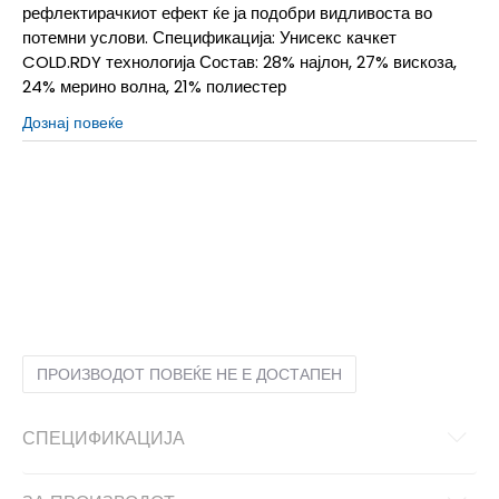
рефлектирачкиот ефект ќе ја подобри видливоста во
потемни услови. Спецификација: Унисекс качкет
COLD.RDY технологија Состав: 28% најлон, 27% вискоза,
24% мерино волна, 21% полиестер
Дознај повеќе
OSFC
4-8г.
52-54
OSFL
L/XL
L/XL
OSFM
M/L
58-60
OSFW
S/M
S/M
OSFY
8-16г.
54-60
ПРОИЗВОДОТ ПОВЕЌЕ НЕ Е ДОСТАПЕН
СПЕЦИФИКАЦИЈА