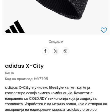
Сподели
adidas X-City
КАПА
Код на производ:
HG7798
adidas X-City е унисекс lifestyle качкет кој ќе ја
комплетира секоја зимска комбинација. Качкетот е
направено со COLD.RDY технологија која ја задржува
топлината. Изработен е од мерино волна, која е отпорна на
апсорпција на надворешни мириси. adidas логото со