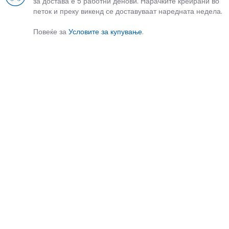
за достава е 5 работни денови. Нарачките креирани во
петок и преку викенд се доставуваат наредната недела.
Повеќе за
Условите за купување
.
СЛИЧНИ ПРОИЗВОДИ