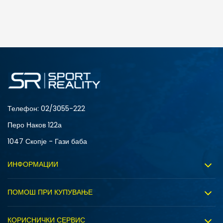
ДОДАДИ ВО КОРПА
12
5
8
9
Телефон:
02/3055-222
Перо Наков 122а
1047 Скопје - Гази баба
ИНФОРМАЦИИ
За нас
ПОМОШ ПРИ КУПУВАЊЕ
Sport&Bonus програм
Услови на користење
Правила на Sport&Bonus програмата
КОРИСНИЧКИ СЕРВИС