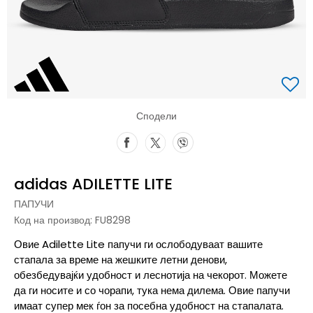
Сподели
adidas ADILETTE LITE
ПАПУЧИ
Код на производ:
FU8298
Овие Adilette Lite папучи ги ослободуваат вашите
стапала за време на жешките летни денови,
обезбедувајќи удобност и леснотија на чекорот. Можете
да ги носите и со чорапи, тука нема дилема. Овие папучи
имаат супер мек ѓон за посебна удобност на стапалата.