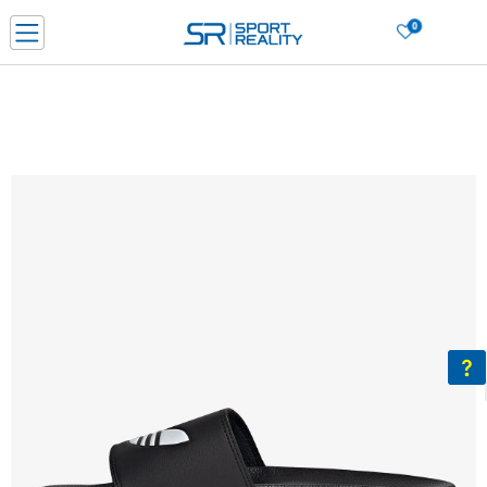
0
Нарачај online и заштеди
ДОЗНАЈ ПОВЕЌЕ
ДВА НАЧИНА НА ПЛАЌАЊЕ - при достава и со платежна картичка
ДОЗНАЈ ПОВЕЌЕ
LICK & COLLECT Платете со картичка online и подигнете во продавницата по ваш изб
ДОЗНАЈ ПОВЕЌЕ
Ценовник
ДОЗНАЈ ПОВЕЌЕ