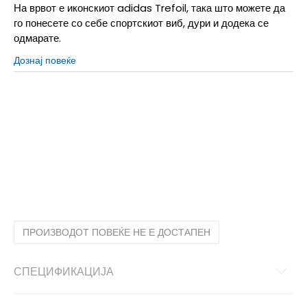
На врвот е иконскиот adidas Trefoil, така што можете да
го понесете со себе спортскиот виб, дури и додека се
одмарате.
Дознај повеќе
10
44.5
28.5
11
46
29.5
12
47
30.5
13
48.5
31.5
14
50
32.5
15
51
33.5
3
36
21.5
4
37
22.5
5
38
23.5
6
39
24.5
7
40.5
25.5
8
42
26.5
9
43
27.5
ПРОИЗВОДОТ ПОВЕЌЕ НЕ Е ДОСТАПЕН
СПЕЦИФИКАЦИЈА