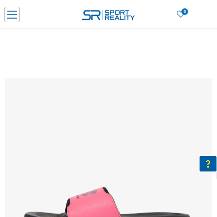
0
Нарачај online и заштеди
ДОЗНАЈ ПОВЕЌЕ
ДВА НАЧИНА НА ПЛАЌАЊЕ - при достава и со платежна картичка
ДОЗНАЈ ПОВЕЌЕ
LICK & COLLECT Платете со картичка online и подигнете во продавницата по ваш изб
ДОЗНАЈ ПОВЕЌЕ
Ценовник
ДОЗНАЈ ПОВЕЌЕ