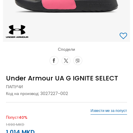
Сподели
Under Armour UA G IGNITE SELECT
ПАПУЧИ
Код на производ:
3027227-002
Извести ме за попуст
Попуст
40
%
1.690
MKD
1.014
MKD