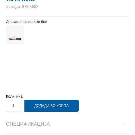
Зштеда:
676
MKD
Достапно во повеќе бои:
2
33.5
21
3
35
22
4
36
23
5
37.5
24
6
38.5
25
7
40
26
Количина:
ДОДАДИ ВО КОРПА
СПЕЦИФИКАЦИЈА