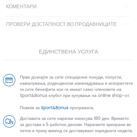
КОМЕНТАРИ
ПРОВЕРИ ДОСТАПНОСТ ВО ПРОДАВНИЦИТЕ
ЕДИНСТВЕНА УСЛУГА
Први дознајте за сите специјални понуди, попусти,
намалувања, роденденски изненадувања и искористете
ги сите бенефити кои ги имаат само членовите на
Sport&Bonus клубот при купување на online shop-от.
Повеќе за
Sport&Bonus
програмата.
Доставата за сите нарачки изнесува 180 ден. Времето
за достава е 5 работни денови. Нарачките креирани во
петок и преку викенд се доставуваат наредната недела.