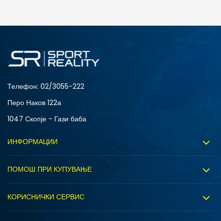
ДОДАДИ ВО КОРПА
12
5
8
9
Телефон:
02/3055-222
Перо Наков 122а
1047 Скопје - Гази баба
ИНФОРМАЦИИ
За нас
ПОМОШ ПРИ КУПУВАЊЕ
Sport&Bonus програм
Услови на користење
Правила на Sport&Bonus програмата
КОРИСНИЧКИ СЕРВИС
Политика на приватност
Вработување
Испорака