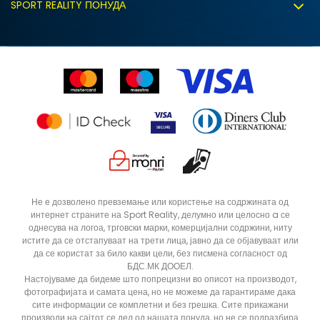
Политиката за колачиња
SPORT REALITY ПОНУДА
Соработка со нас
Замена на големина
Политика за директен маркетинг
Синдикална продажба
Подарок картичка
Право на откажување
Ценовник
Контакт
Click&Collect
Рекламациja
Продавници
Статус на нарачка
ДОДАДИ ВО КОРПА
12
5
Не е дозволено превземање или користење на содржината од
интернет страните на Sport Reality, делумно или целосно a се
8
9
однесува на логоа, трговски марки, комерцијални содржини, ниту
истите да се отстапуваат на трети лица, јавно да се објавуваат или
да се користат за било какви цели, без писмена согласност од
БДС.МК ДООЕЛ.
Настојуваме да бидеме што попрецизни во описот на производот,
фотографијата и самата цена, но не можеме да гарантираме дака
сите информации се комплетни и без грешка. Сите прикажани
производи на сајтот се дел од нашата понуда, но не се подразбира