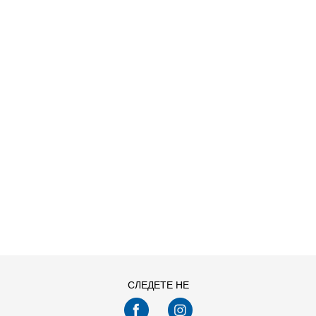
ДОДАДИ ВО КОРПА
13C
1Y
4Y
5Y
СЛЕДЕТЕ НЕ