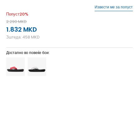
Извести ме за попуст
Попуст
20
%
2.290
MKD
1.832
MKD
Зштеда:
458
MKD
Достапно во повеќе бои:
10
44
28
11
45
29
12
46
30
13
47.5
31
14
48.5
32
15
49.5
33
16
50.5
34
17
51.5
35
7
40
25
8
41
26
9
42.5
27