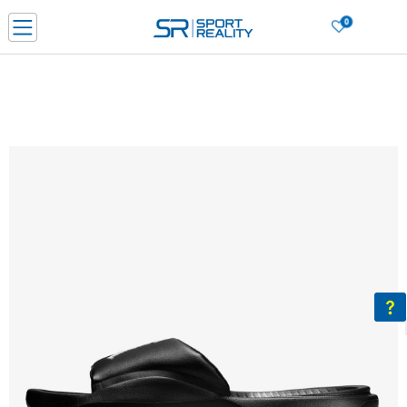
0
Нарачај online и заштеди
ДОЗНАЈ ПОВЕЌЕ
ДВА НАЧИНА НА ПЛАЌАЊЕ - при достава и со платежна картичка
ДОЗНАЈ ПОВЕЌЕ
LICK & COLLECT Платете со картичка online и подигнете во продавницата по ваш изб
ДОЗНАЈ ПОВЕЌЕ
Ценовник
ДОЗНАЈ ПОВЕЌЕ