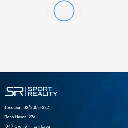
ДОДАДИ ВО КОРПА
12
5
8
9
Телефон:
02/3055-222
Перо Наков 122а
1047 Скопје - Гази баба