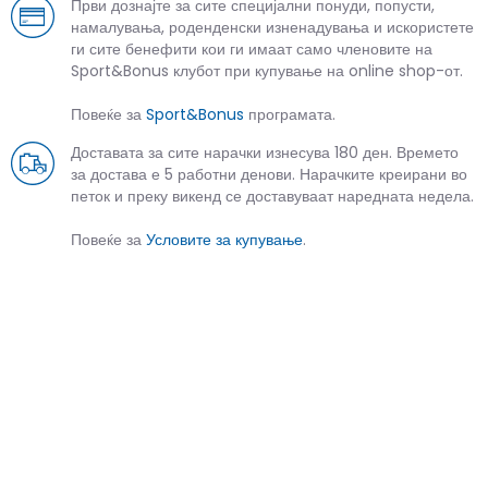
Први дознајте за сите специјални понуди, попусти,
намалувања, роденденски изненадувања и искористете
ги сите бенефити кои ги имаат само членовите на
Sport&Bonus клубот при купување на online shop-от.
Повеќе за
Sport&Bonus
програмата.
Доставата за сите нарачки изнесува 180 ден. Времето
за достава е 5 работни денови. Нарачките креирани во
петок и преку викенд се доставуваат наредната недела.
Повеќе за
Условите за купување
.
СЛИЧНИ ПРОИЗВОДИ