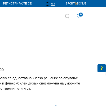
РЕГИСТРИРАЈТЕ СЕ
SPORT
&
BONUS
МК
0
АЈ ПОВЕЌЕ
избор
ДОЗНАЈ ПОВЕЌЕ
100
lides се едноставно и брзо решение за обување,
ек и флексибилен дизајн овозможува на уморните
о тренинг или игра.