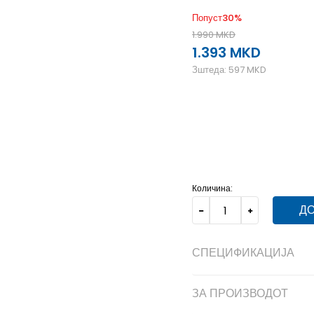
Попуст
30
%
1.990
MKD
1.393
MKD
Зштеда:
597
MKD
6Y
38.5
24
5Y
37.5
23.
Количина:
ДО
СПЕЦИФИКАЦИЈА
ЗА ПРОИЗВОДОТ