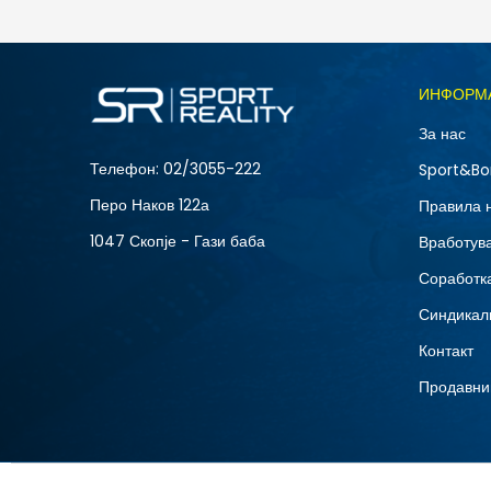
Попуст
40
%
Големина
ИНФОРМ
11C
За нас
2Y
Телефон:
02/3055-222
Sport&Bo
6Y
Перо Наков 122а
Правила 
1047 Скопје - Гази баба
Вработув
Соработка
Синдикал
Контакт
Продавни