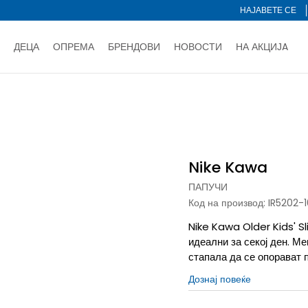
НАЈАВЕТЕ СЕ
ДЕЦА
ОПРЕМА
БРЕНДОВИ
НОВОСТИ
НА АКЦИЈA
Нарачај online и заштеди
ДОЗНАЈ ПОВЕЌЕ
НА НА ПЛАЌАЊЕ - при достава и со платежна картичка
ДОЗН
пучи
Nike Kawa
тете со картичка online и подигнете во продавницата по ваш 
Ценовник
ДОЗНАЈ ПОВЕЌЕ
Nike Kawa
ПАПУЧИ
Код на производ:
IR5202-
Nike Kawa Older Kids' S
идеални за секој ден. М
стапала да се опорават п
Дознај повеќе