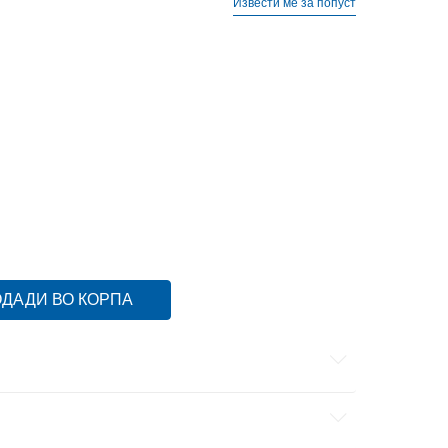
Извести ме за попуст
5
7Y
40
25
4Y
36
23
ДАДИ ВО КОРПА