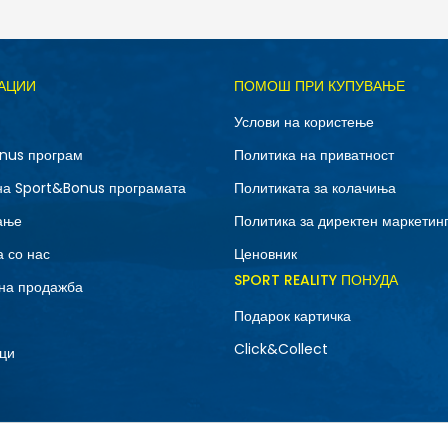
Д
АЦИИ
ПОМОШ ПРИ КУПУВАЊЕ
12C
13C
Услови на користење
3Y
4Y
nus програм
Политика на приватност
7Y
на Sport&Bonus програмата
Политиката за колачиња
ање
Политика за директен маркетин
 со нас
Ценовник
SPORT REALITY ПОНУДА
на продажба
Подарок картичка
Click&Collect
ци