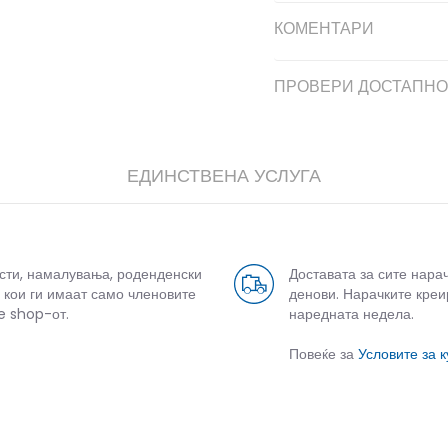
КОМЕНТАРИ
ПРОВЕРИ ДОСТАПНО
ЕДИНСТВЕНА УСЛУГА
усти, намалувања, роденденски
Доставата за сите нара
 кои ги имаат само членовите
денови. Нарачките креи
e shop-от.
наредната недела.
Повеќе за
Условите за 