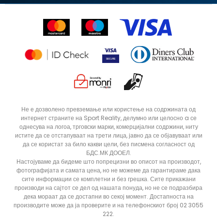
Право на откажување
Ценовник
Контакт
Click&Collect
Рекламациja
Продавници
Статус на нарачка
ДОДАДИ ВО КОРПА
4Y
5.5Y
Не е дозволено превземање или користење на содржината од
интернет страните на Sport Reality, делумно или целосно a се
6Y
7Y
однесува на логоа, трговски марки, комерцијални содржини, ниту
истите да се отстапуваат на трети лица, јавно да се објавуваат или
да се користат за било какви цели, без писмена согласност од
БДС.МК ДООЕЛ.
Настојуваме да бидеме што попрецизни во описот на производот,
фотографијата и самата цена, но не можеме да гарантираме дака
сите информации се комплетни и без грешка. Сите прикажани
производи на сајтот се дел од нашата понуда, но не се подразбира
дека мораат да се достапни во секој момент. Достапноста на
производите може да ја проверите и на телефонскиот број 02 3055
222.