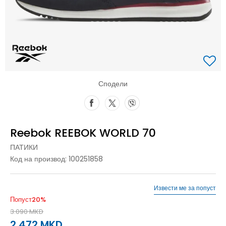
Сподели
Reebok REEBOK WORLD 70
ПАТИКИ
Код на производ:
100251858
Извести ме за попуст
Попуст
20
%
3.090
MKD
2.472
MKD