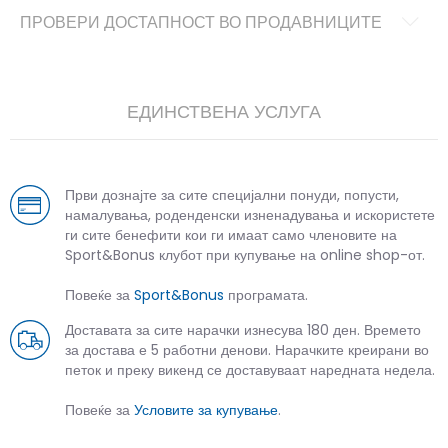
ПРОВЕРИ ДОСТАПНОСТ ВО ПРОДАВНИЦИТЕ
ЕДИНСТВЕНА УСЛУГА
Први дознајте за сите специјални понуди, попусти,
намалувања, роденденски изненадувања и искористете
ги сите бенефити кои ги имаат само членовите на
Sport&Bonus клубот при купување на online shop-от.
Повеќе за
Sport&Bonus
програмата.
Доставата за сите нарачки изнесува 180 ден. Времето
за достава е 5 работни денови. Нарачките креирани во
петок и преку викенд се доставуваат наредната недела.
Повеќе за
Условите за купување
.