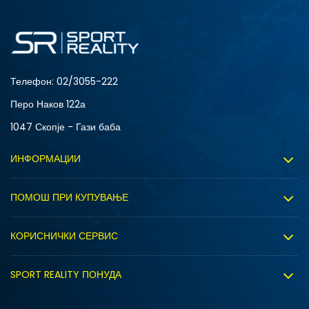
4Y
5.5Y
6Y
7Y
Телефон:
02/3055-222
Перо Наков 122а
1047 Скопје - Гази баба
ИНФОРМАЦИИ
За нас
ПОМОШ ПРИ КУПУВАЊЕ
Sport&Bonus програм
Услови на користење
Правила на Sport&Bonus програмата
КОРИСНИЧКИ СЕРВИС
Политика на приватност
Вработување
Испорака
Политиката за колачиња
SPORT REALITY ПОНУДА
Соработка со нас
Замена на големина
Политика за директен маркетинг
Синдикална продажба
Подарок картичка
S (GS)