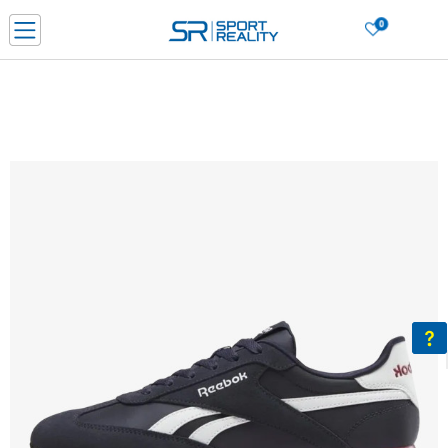
0
Нарачај online и заштеди
ДОЗНАЈ ПОВЕЌЕ
ДВА НАЧИНА НА ПЛАЌАЊЕ - при достава и со платежна картичка
ДОЗНАЈ ПОВЕЌЕ
LICK & COLLECT Платете со картичка online и подигнете во продавницата по ваш изб
ДОЗНАЈ ПОВЕЌЕ
Ценовник
ДОЗНАЈ ПОВЕЌЕ