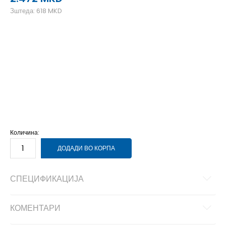
Зштеда:
618
MKD
10
43
28
10.5
44
28.5
11
44.5
29
11.5
45
29.5
12
45.5
30
13
47
31
7.5
40
25.5
8
40.5
26
8.5
41
26.5
9
42
27
9.5
42.5
27.5
Количина:
ДОДАДИ ВО КОРПА
СПЕЦИФИКАЦИЈА
КОМЕНТАРИ