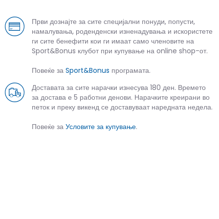
Први дознајте за сите специјални понуди, попусти,
намалувања, роденденски изненадувања и искористете
ги сите бенефити кои ги имаат само членовите на
Sport&Bonus клубот при купување на online shop-от.
Повеќе за
Sport&Bonus
програмата.
Доставата за сите нарачки изнесува 180 ден. Времето
за достава е 5 работни денови. Нарачките креирани во
петок и преку викенд се доставуваат наредната недела.
Повеќе за
Условите за купување
.
СЛИЧНИ ПРОИЗВОДИ