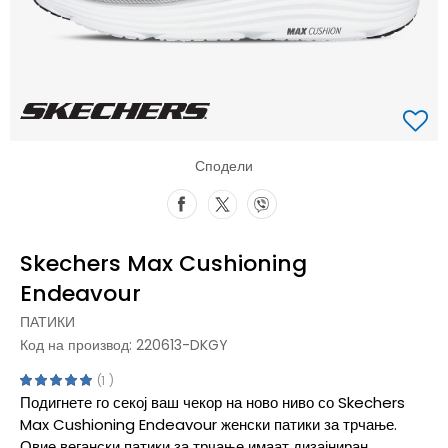
Сподели
Skechers Max Cushioning
Endeavour
ПАТИКИ
Код на производ:
220613-DKGY
1
Подигнете го секој ваш чекор на ново ниво со Skechers
Max Cushioning Endeavour женски патики за трчање.
Овие вегански патики за трчање имаат дизајниран