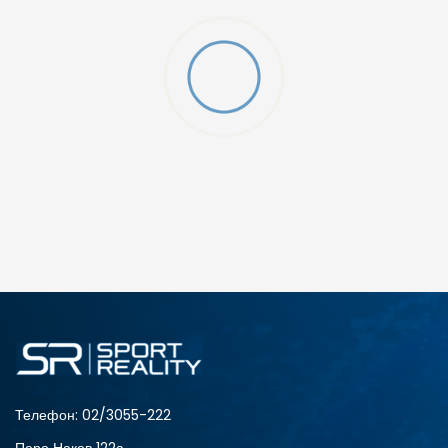
O (GS)
ДОДАДИ ВО КОРПА
4Y
5.5Y
6Y
7Y
Телефон:
02/3055-222
Перо Наков 122а