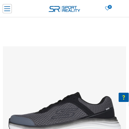
0
Нарачај online и заштеди
ДОЗНАЈ ПОВЕЌЕ
ДВА НАЧИНА НА ПЛАЌАЊЕ - при достава и со платежна картичка
ДОЗНАЈ ПОВЕЌЕ
LICK & COLLECT Платете со картичка online и подигнете во продавницата по ваш изб
ДОЗНАЈ ПОВЕЌЕ
Ценовник
ДОЗНАЈ ПОВЕЌЕ