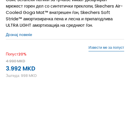
мрежест горен дел со синтетички преклопи, Skechers Air-
Cooled Goga Mat™ внатрешен ѓон, Skechers Soft
Stride™ амортизирачка пена и лесна и прилагодлива
ULTRA LIGHT амортизација на средниот ѓон.
Дознај повеќе
Извести ме за попуст
Попуст
20
%
4.990
MKD
3.992
MKD
Зштеда:
998
MKD
40
40
25.5
41
41
26
42
42
27
42.5
42.5
27.5
43
43
28
44
44
28.5
45
45
29
45.5
45.5
29.5