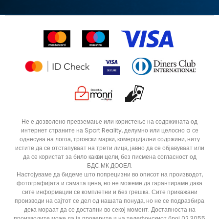
Политика за директен маркетинг
Синдикална продажба
Подарок картичка
Право на откажување
Ценовник
Контакт
Click&Collect
Рекламациja
Продавници
Статус на нарачка
Не е дозволено превземање или користење на содржината од
интернет страните на Sport Reality, делумно или целосно a се
однесува на логоа, трговски марки, комерцијални содржини, ниту
истите да се отстапуваат на трети лица, јавно да се објавуваат или
да се користат за било какви цели, без писмена согласност од
БДС.МК ДООЕЛ.
Настојуваме да бидеме што попрецизни во описот на производот,
фотографијата и самата цена, но не можеме да гарантираме дака
сите информации се комплетни и без грешка. Сите прикажани
производи на сајтот се дел од нашата понуда, но не се подразбира
дека мораат да се достапни во секој момент. Достапноста на
производите може да ја проверите и на телефонскиот број 02 3055