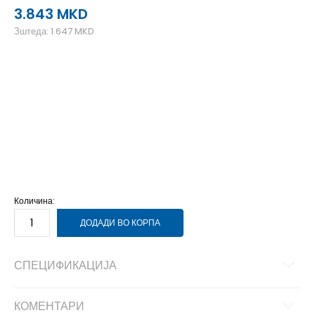
3.843
MKD
Зштеда:
1.647
MKD
40
40
25.5
41
41
26
41.5
41.5
26.5
42
42
27
42.5
42.5
27.5
43
43
28
44
44
28.5
45
45
29
45.5
45.5
29.5
46
46
30
47.5
47.5
31
48.5
48.5
31.5
Количина:
ДОДАДИ ВО КОРПА
СПЕЦИФИКАЦИЈА
КОМЕНТАРИ