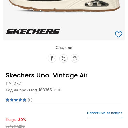
Сподели
Skechers Uno-Vintage Air
ПАТИКИ
Код на производ:
183365-BLK
1
Извести ме за попуст
Попуст
30
%
5.490
MKD