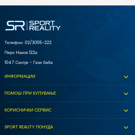
ДОДАДИ ВО КОРПА
4Y
5.5Y
6Y
7Y
S (GS)
Телефон:
02/3055-222
Перо Наков 122а
1047 Скопје - Гази баба
ИНФОРМАЦИИ
ДОДАДИ ВО КОРПА
За нас
ПОМОШ ПРИ КУПУВАЊЕ
4Y
5.5Y
Sport&Bonus програм
Услови на користење
6Y
7Y
Правила на Sport&Bonus програмата
КОРИСНИЧКИ СЕРВИС
Политика на приватност
Вработување
Испорака
Политиката за колачиња
SPORT REALITY ПОНУДА
Соработка со нас
Замена на големина