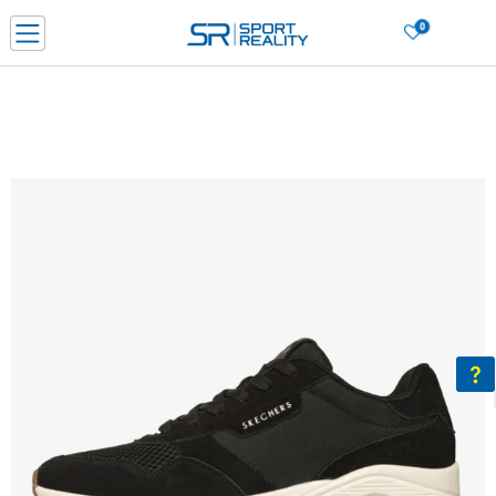
0
Нарачај online и заштеди
ДОЗНАЈ ПОВЕЌЕ
ДВА НАЧИНА НА ПЛАЌАЊЕ - при достава и со платежна картичка
ДОЗНАЈ ПОВЕЌЕ
LICK & COLLECT Платете со картичка online и подигнете во продавницата по ваш изб
ДОЗНАЈ ПОВЕЌЕ
Ценовник
ДОЗНАЈ ПОВЕЌЕ