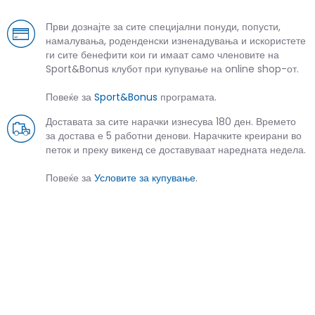
Први дознајте за сите специјални понуди, попусти,
намалувања, роденденски изненадувања и искористете
ги сите бенефити кои ги имаат само членовите на
Sport&Bonus клубот при купување на online shop-от.
Повеќе за
Sport&Bonus
програмата.
Доставата за сите нарачки изнесува 180 ден. Времето
за достава е 5 работни денови. Нарачките креирани во
петок и преку викенд се доставуваат наредната недела.
Повеќе за
Условите за купување
.
СЛИЧНИ ПРОИЗВОДИ