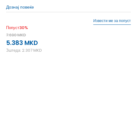
Дознај повеќе
Извести ме за попуст
Попуст
30
%
7.690
MKD
5.383
MKD
Зштеда:
2.307
MKD
5.5
38
23.5
9.5
43
27.5
9
42.5
27
8.5
42
26.5
8
41.5
26
7.5
40.5
25.5
7
40
25
6.5
39.5
24.5
6
38.5
24
10
44
28
5
37.5
23
4.5
37
22.5
4
36
22
13
47.5
31
12
46.5
30
11.5
45.5
29.5
11
45
29