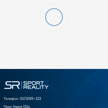
ДОДАДИ ВО КОРПА
10-K
10K
12-K
12K
2
2-
Телефон:
02/3055-222
Перо Наков 122а