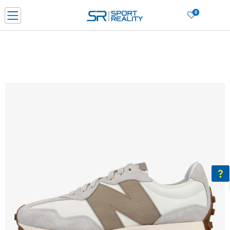
0
Нарачај online и заштеди
ДОЗНАЈ ПОВЕЌЕ
ДВА НАЧИНА НА ПЛАЌАЊЕ - при достава и со платежна картичка
ДОЗНАЈ ПОВЕЌЕ
LICK & COLLECT Платете со картичка online и подигнете во продавницата по ваш изб
ДОЗНАЈ ПОВЕЌЕ
Ценовник
ДОЗНАЈ ПОВЕЌЕ