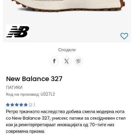
Сподели
New Balance 327
ПАТИКИ
Код на производ:
U327LZ
2
Ретро тркачкото наследство добива смела модерна нота
со New Balance 327, унисекс патики за секојдневен стил
кои ја реинтерпретираат иновацијата од 70-тите низ
современа призма.