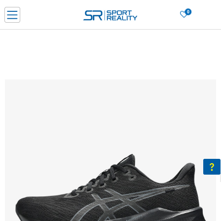
0
Нарачај online и заштеди
ДОЗНАЈ ПОВЕЌЕ
ДВА НАЧИНА НА ПЛАЌАЊЕ - при достава и со платежна картичка
ДОЗНАЈ ПОВЕЌЕ
LICK & COLLECT Платете со картичка online и подигнете во продавницата по ваш изб
ДОЗНАЈ ПОВЕЌЕ
Ценовник
ДОЗНАЈ ПОВЕЌЕ