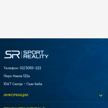
ДОДАДИ ВО КОРПА
4Y
5.5Y
6Y
7Y
Телефон:
02/3055-222
Перо Наков 122а
1047 Скопје - Гази баба
ИНФОРМАЦИИ
За нас