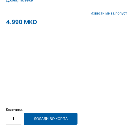
Извести ме за попуст
4.990
MKD
10
44
28
10.5
44.5
28.25
11
45
28.5
11.5
46
29
12
46.5
29.5
12.5
47
30
13
48
30.5
14
49
31
7.5
40.5
25.5
8
41.5
26
8.5
42
26.5
9
42.5
27
9.5
43.5
27.5
6
39
6.5
39.5
7
40
Количина:
ДОДАДИ ВО КОРПА