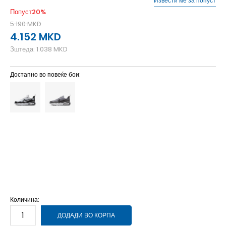
Извести ме за попуст
Попуст
20
%
5.190
MKD
4.152
MKD
Зштеда:
1.038
MKD
Достапно во повеќе бои:
3.5Y
35.5
22.5
4.5Y
36.5
23.5
4Y
36
23
5.5Y
38
24
5Y
37.5
23.5
6.5Y
39
24.5
6Y
38.5
24
7Y
40
25
Количина:
ДОДАДИ ВО КОРПА