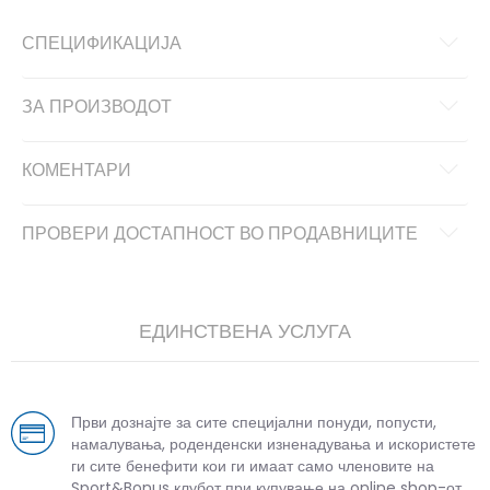
СПЕЦИФИКАЦИЈА
ЗА ПРОИЗВОДОТ
КОМЕНТАРИ
ПРОВЕРИ ДОСТАПНОСТ ВО ПРОДАВНИЦИТЕ
ЕДИНСТВЕНА УСЛУГА
Први дознајте за сите специјални понуди, попусти,
намалувања, роденденски изненадувања и искористете
ги сите бенефити кои ги имаат само членовите на
Sport&Bonus клубот при купување на online shop-от.