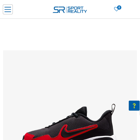
0
Нарачај online и заштеди
ДОЗНАЈ ПОВЕЌЕ
ДВА НАЧИНА НА ПЛАЌАЊЕ - при достава и со платежна картичка
ДОЗНАЈ ПОВЕЌЕ
LICK & COLLECT Платете со картичка online и подигнете во продавницата по ваш изб
ДОЗНАЈ ПОВЕЌЕ
Ценовник
ДОЗНАЈ ПОВЕЌЕ