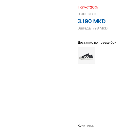
Попуст
20
%
3.988
MKD
3.190
MKD
Зштеда:
798
MKD
Достапно во повеќе бои:
3-
36
22
4
36 2/3
22.5
6
39 1/3
24.5
6-
40
25
8-
42 2/3
27
9
43 1/3
Количина: