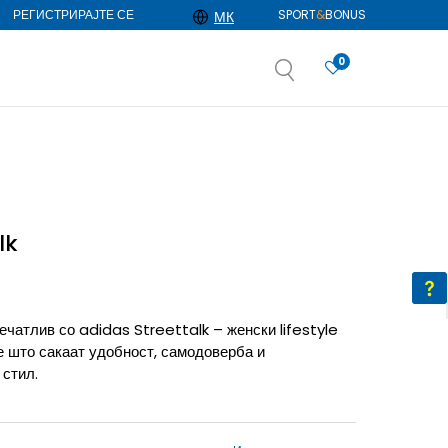
РЕГИСТРИРАЈТЕ СЕ
SPORT
&
BONUS
МК
0
АЈ ПОВЕЌЕ
избор
ДОЗНАЈ ПОВЕЌЕ
lk
ечатлив со adidas Streettalk – женски lifestyle
е што сакаат удобност, самодоверба и
 стил.