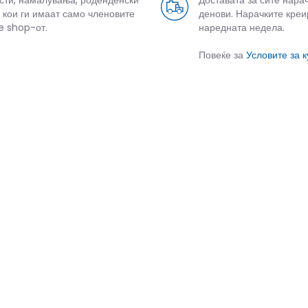
усти, намалувања, роденденски
Доставата за сите нара
 кои ги имаат само членовите
денови. Нарачките креи
e shop-от.
наредната недела.
Повеќе за
Условите за 
СЛИЧНИ ПРОИЗВОДИ