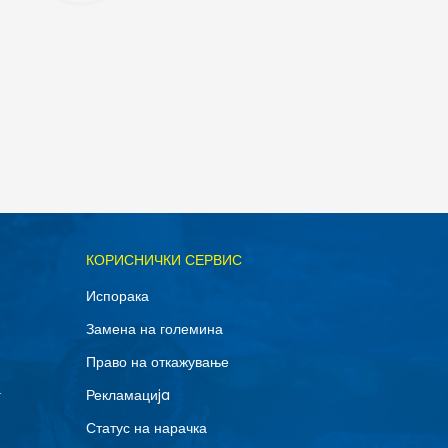
ОДАДИ ВО КОРПА
КОРИСНИЧКИ СЕРВИС
42
Испорака
45
Замена на големина
48.5
Право на откажување
г
Рекламациja
Статус на нарачка