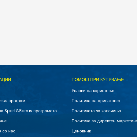
Д
АЦИИ
ПОМОШ ПРИ КУПУВАЊЕ
41
41.5
Услови на користење
43
44
nus програм
Политика на приватност
46
47.5
на Sport&Bonus програмата
Политиката за колачиња
ање
Политика за директен маркетин
 со нас
Ценовник