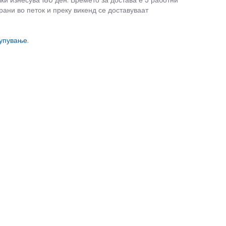
чки изнесува 180 ден. Времето за достава е 5 работни
рани во петок и преку викенд се доставуваат
купување
.