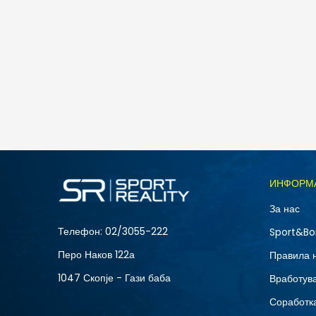
Skechers BADGER - KODA
6.790
MKD
Големина
ИНФОРМ
40
За нас
42.5
Телефон:
02/3055-222
Sport&Bo
45.5
Перо Наков 122а
Правила 
1047 Скопје - Гази баба
Вработув
Соработка