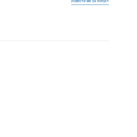
Извести ме за попуст
4-
37 1/3
23
5
38
23.5
5-
38 2/3
24
7
40 2/3
25.5
7-
41 1/3
26
8
42
26.5
27.5
9-
44
28