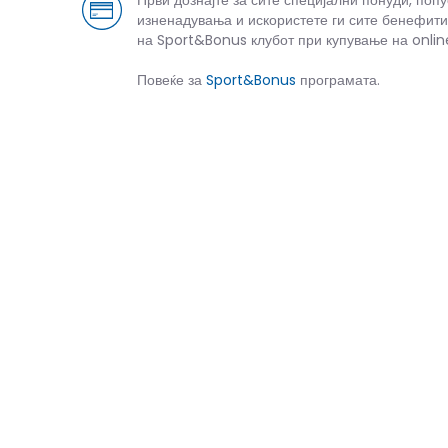
Први дознајте за сите специјални понуди, поп
изненадувања и искористете ги сите бенефити
на Sport&Bonus клубот при купување на onlin
Повеќе за
Sport&Bonus
програмата.