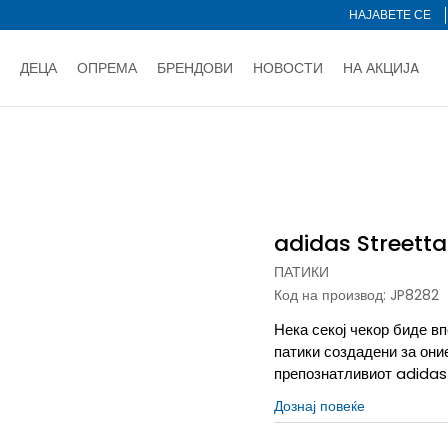
НАЈАВЕТЕ СЕ
ДЕЦА
ОПРЕМА
БРЕНДОВИ
НОВОСТИ
НА АКЦИЈA
Нарачај online и заштеди
ДОЗНАЈ ПОВЕЌЕ
НА НА ПЛАЌАЊЕ - при достава и со платежна картичка
ДОЗН
talk
тете со картичка online и подигнете во продавницата по ваш 
Ценовник
ДОЗНАЈ ПОВЕЌЕ
adidas Streetta
ПАТИКИ
Код на производ:
JP8282
Нека секој чекор биде вп
патики создадени за они
препознатливиот adidas
Дознај повеќе