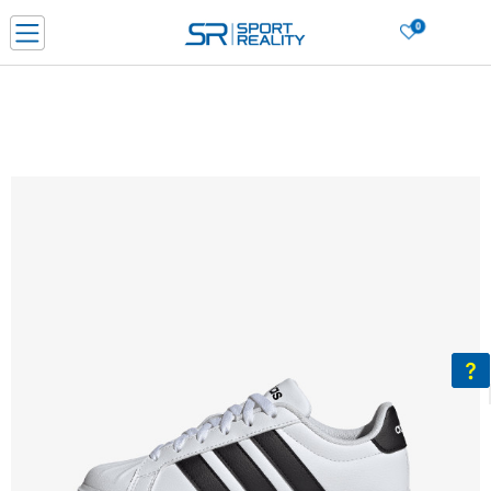
0
Нарачај online и заштеди
ДОЗНАЈ ПОВЕЌЕ
ДВА НАЧИНА НА ПЛАЌАЊЕ - при достава и со платежна картичка
ДОЗНАЈ ПОВЕЌЕ
LICK & COLLECT Платете со картичка online и подигнете во продавницата по ваш изб
ДОЗНАЈ ПОВЕЌЕ
Ценовник
ДОЗНАЈ ПОВЕЌЕ