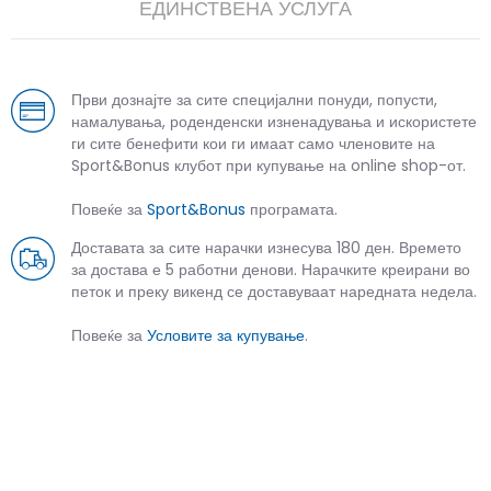
ЕДИНСТВЕНА УСЛУГА
Први дознајте за сите специјални понуди, попусти,
намалувања, роденденски изненадувања и искористете
ги сите бенефити кои ги имаат само членовите на
Sport&Bonus клубот при купување на online shop-от.
Повеќе за
Sport&Bonus
програмата.
Доставата за сите нарачки изнесува 180 ден. Времето
за достава е 5 работни денови. Нарачките креирани во
петок и преку викенд се доставуваат наредната недела.
Повеќе за
Условите за купување
.
СЛИЧНИ ПРОИЗВОДИ