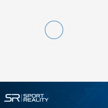
O (GS)
ДОДАДИ ВО КОРПА
4Y
5.5Y
6Y
7Y