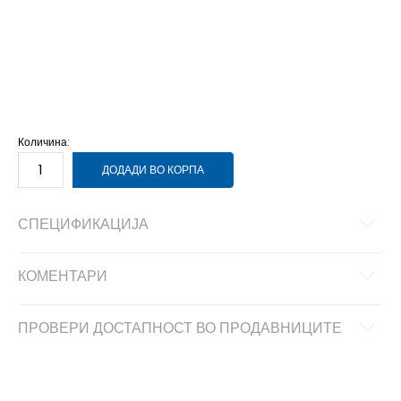
3
35.5
22
3-
36
22.5
4
36 2/3
23
4-
37 1/3
23.5
5
38
24
5-
38 2/3
24.5
6
39 1/3
25
6-
40
25.5
Количина:
ДОДАДИ ВО КОРПА
СПЕЦИФИКАЦИЈА
КОМЕНТАРИ
ПРОВЕРИ ДОСТАПНОСТ ВО ПРОДАВНИЦИТЕ