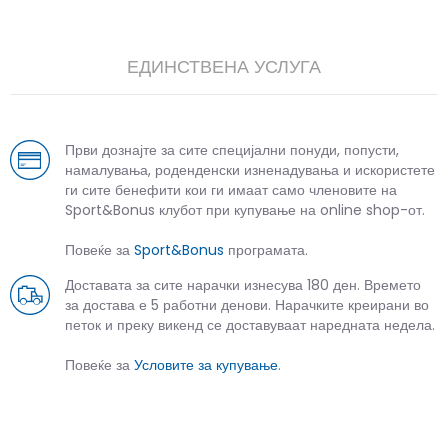
ЕДИНСТВЕНА УСЛУГА
Први дознајте за сите специјални понуди, попусти,
намалувања, роденденски изненадувања и искористете
ги сите бенефити кои ги имаат само членовите на
Sport&Bonus клубот при купување на online shop-от.
Повеќе за
Sport&Bonus
програмата.
Доставата за сите нарачки изнесува 180 ден. Времето
за достава е 5 работни денови. Нарачките креирани во
петок и преку викенд се доставуваат наредната недела.
Повеќе за
Условите за купување
.
СЛИЧНИ ПРОИЗВОДИ