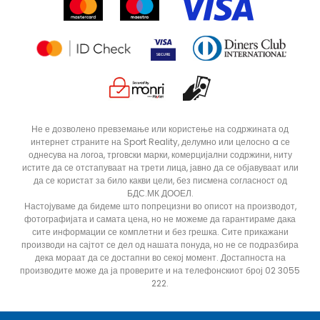
Продавници
Статус на нарачка
ДОДАДИ ВО КОРПА
11.5
10.5
Не е дозволено превземање или користење на содржината од
интернет страните на Sport Reality, делумно или целосно a се
10
6.5
однесува на логоа, трговски марки, комерцијални содржини, ниту
9
12
истите да се отстапуваат на трети лица, јавно да се објавуваат или
да се користат за било какви цели, без писмена согласност од
13
6
БДС.МК ДООЕЛ.
Настојуваме да бидеме што попрецизни во описот на производот,
фотографијата и самата цена, но не можеме да гарантираме дака
сите информации се комплетни и без грешка. Сите прикажани
производи на сајтот се дел од нашата понуда, но не се подразбира
дека мораат да се достапни во секој момент. Достапноста на
производите може да ја проверите и на телефонскиот број 02 3055
222.