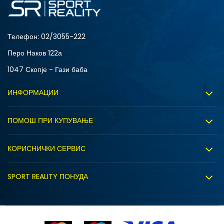
Телефон:
02/3055-222
Перо Наков 122а
1047 Скопје - Гази баба
ИНФОРМАЦИИ
За нас
ПОМОШ ПРИ КУПУВАЊЕ
Sport&Bonus програм
Услови на користење
Правила на Sport&Bonus програмата
КОРИСНИЧКИ СЕРВИС
Политика на приватност
Вработување
Испорака
Политиката за колачиња
SPORT REALITY ПОНУДА
Соработка со нас
Замена на големина
Политика за директен маркетинг
Синдикална продажба
Подарок картичка
Право на откажување
Ценовник
Контакт
Click&Collect
Рекламациja