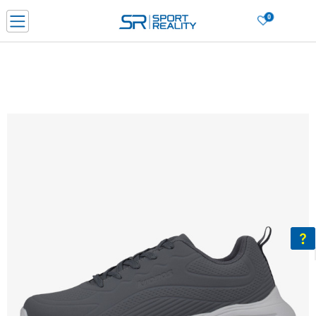
0
Нарачај online и заштеди
ДОЗНАЈ ПОВЕЌЕ
ДВА НАЧИНА НА ПЛАЌАЊЕ - при достава и со платежна картичка
ДОЗНАЈ ПОВЕЌЕ
LICK & COLLECT Платете со картичка online и подигнете во продавницата по ваш изб
ДОЗНАЈ ПОВЕЌЕ
Ценовник
ДОЗНАЈ ПОВЕЌЕ