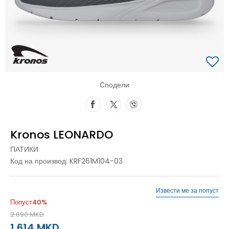
Сподели
Kronos LEONARDO
ПАТИКИ
Код на производ:
KRF261M104-03
Извести ме за попуст
Попуст
40
%
2.690
MKD
1.614
MKD