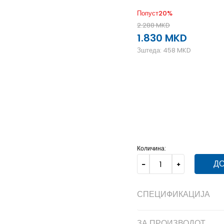
Попуст
20
%
2.288
MKD
1.830
MKD
Зштеда:
458
MKD
1
33
20
1-
33.5
20.5
1
12-K
31
19
12K
30.5
18.5
Количина:
ДО
СПЕЦИФИКАЦИЈА
ЗА ПРОИЗВОДОТ