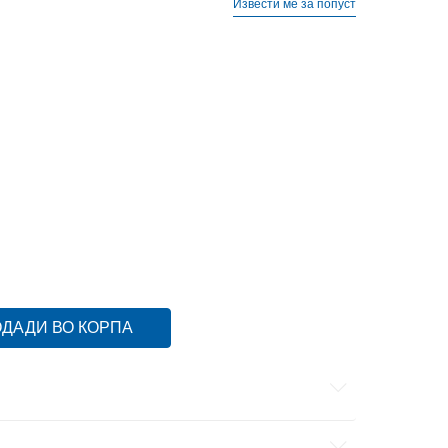
Извести ме за попуст
0-K
28.5
17
10K
28
16.5
11-K
30
18
11K
29
17.5
13-K
32
19.5
13K
31.5
19.5
2
34
21
2-
35
21.5
ДАДИ ВО КОРПА