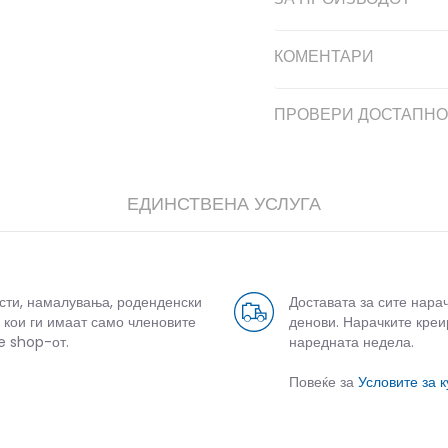
КОМЕНТАРИ
ПРОВЕРИ ДОСТАПНО
ЕДИНСТВЕНА УСЛУГА
усти, намалувања, роденденски
Доставата за сите нара
 кои ги имаат само членовите
денови. Нарачките креи
e shop-от.
наредната недела.
Повеќе за
Условите за 