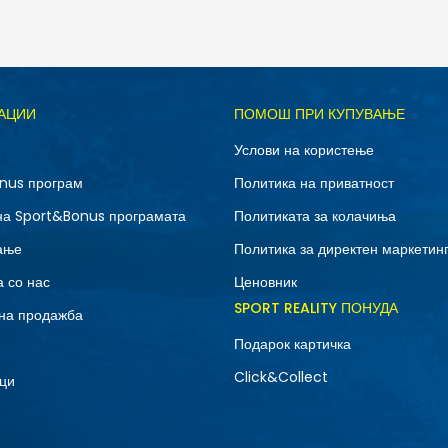
Д
АЦИИ
ПОМОШ ПРИ КУПУВАЊЕ
10.5
11
Услови на користење
12.5
13
nus програм
Политика на приватност
7
7.5
на Sport&Bonus програмата
Политиката за колачиња
9
9.5
ање
Политика за директен маркетин
 со нас
Ценовник
SPORT REALITY ПОНУДА
на продажба
Подарок картичка
Click&Collect
ци