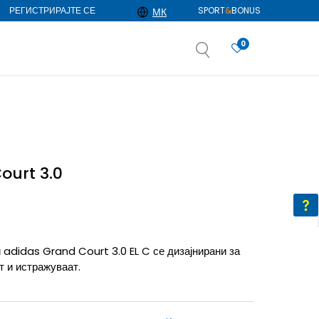
РЕГИСТРИРАЈТЕ СЕ
SPORT
&
BONUS
МК
0
АЈ ПОВЕЌЕ
избор
ДОЗНАЈ ПОВЕЌЕ
ourt 3.0
и adidas Grand Court 3.0 EL C се дизајнирани за
т и истражуваат.