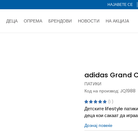
НАЈАВЕТЕ СЕ
ДЕЦА
ОПРЕМА
БРЕНДОВИ
НОВОСТИ
НА АКЦИЈA
Нарачај online и заштеди
ДОЗНАЈ ПОВЕЌЕ
НА НА ПЛАЌАЊЕ - при достава и со платежна картичка
ДОЗН
 Court 3.0
тете со картичка online и подигнете во продавницата по ваш 
Ценовник
ДОЗНАЈ ПОВЕЌЕ
adidas Grand C
ПАТИКИ
Код на производ:
JQ1988
1
Детските lifestyle патик
деца кои сакаат да играа
Дознај повеќе