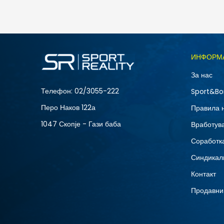
5.490
MKD
Големина
ИНФОРМ
10
За нас
12
Телефон:
02/3055-222
Sport&Bo
15
Перо Наков 122а
Правила 
8.5
1047 Скопје - Гази баба
Вработув
Соработка
Синдикал
Контакт
Продавни