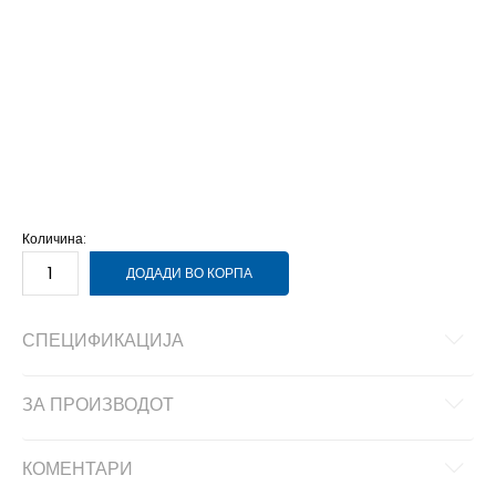
6
39 1/3
24.5
5-
38 2/3
24
5
38
23.5
10
44 2/3
28.5
4
36 2/3
22.5
3-
36
22
13-
49 1/3
32
13
48 2/3
31.5
12-
48
31
12
47 1/3
30.5
11-
46 2/3
30
11
46
29.5
10-
45 1/3
29
Количина:
ДОДАДИ ВО КОРПА
СПЕЦИФИКАЦИЈА
ЗА ПРОИЗВОДОТ
КОМЕНТАРИ