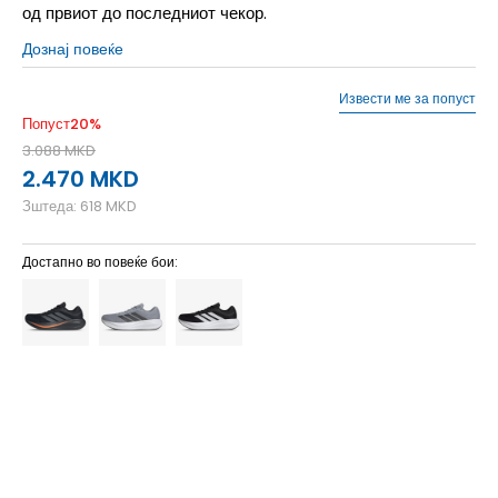
од првиот до последниот чекор.
Дознај повеќе
Извести ме за попуст
Попуст
20
%
3.088
MKD
2.470
MKD
Зштеда:
618
MKD
Достапно во повеќе бои:
4-
37 1/3
23
9-
44
28
9
43 1/3
27.5
8-
42 2/3
27
8
42
26.5
7-
41 1/3
26
7
40 2/3
25.5
6-
40
25