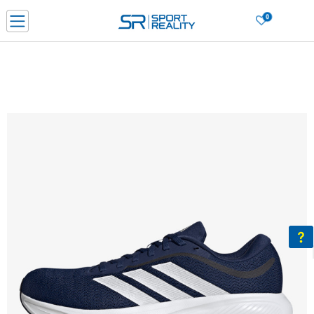
0
Нарачај online и заштеди
ДОЗНАЈ ПОВЕЌЕ
ДВА НАЧИНА НА ПЛАЌАЊЕ - при достава и со платежна картичка
ДОЗНАЈ ПОВЕЌЕ
LICK & COLLECT Платете со картичка online и подигнете во продавницата по ваш изб
ДОЗНАЈ ПОВЕЌЕ
Ценовник
ДОЗНАЈ ПОВЕЌЕ