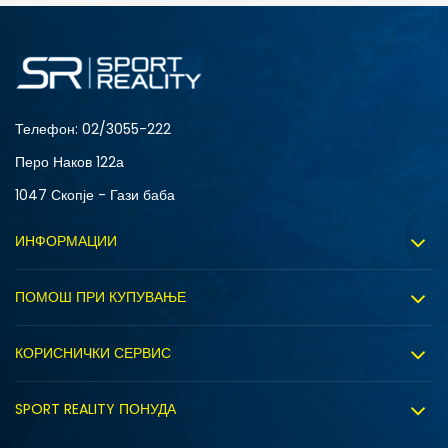
4Y
5.5Y
6Y
7Y
Телефон:
02/3055-222
Перо Наков 122а
1047 Скопје - Гази баба
ИНФОРМАЦИИ
За нас
ПОМОШ ПРИ КУПУВАЊЕ
Sport&Bonus програм
Услови на користење
Правила на Sport&Bonus програмата
КОРИСНИЧКИ СЕРВИС
Политика на приватност
Вработување
Испорака
Политиката за колачиња
SPORT REALITY ПОНУДА
Соработка со нас
Замена на големина
Политика за директен маркетинг
Синдикална продажба