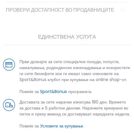
ПРОВЕРИ ДОСТАПНОСТ ВО ПРОДАВНИЦИТЕ
ЕДИНСТВЕНА УСЛУГА
Први дознајте за сите специјални понуди, попусти,
намалувања, роденденски изненадувања и искористете
ги сите бенефити кои ги имаат само членовите на
Sport&Bonus клубот при купување на online shop-от.
Повеќе за
Sport&Bonus
програмата.
Доставата за сите нарачки изнесува 180 ден. Времето
за достава е 5 работни денови. Нарачките креирани во
петок и преку викенд се доставуваат наредната недела.
Повеќе за
Условите за купување
.