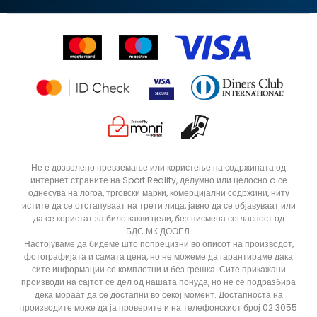
Подарок картичка
S (GS)
Право на откажување
Ценовник
Контакт
Click&Collect
Рекламациja
Продавници
Статус на нарачка
ДОДАДИ ВО КОРПА
4Y
5.5Y
Не е дозволено превземање или користење на содржината од
интернет страните на Sport Reality, делумно или целосно a се
6Y
7Y
однесува на логоа, трговски марки, комерцијални содржини, ниту
истите да се отстапуваат на трети лица, јавно да се објавуваат или
да се користат за било какви цели, без писмена согласност од
БДС.МК ДООЕЛ.
Настојуваме да бидеме што попрецизни во описот на производот,
фотографијата и самата цена, но не можеме да гарантираме дака
сите информации се комплетни и без грешка. Сите прикажани
производи на сајтот се дел од нашата понуда, но не се подразбира
дека мораат да се достапни во секој момент. Достапноста на
производите може да ја проверите и на телефонскиот број 02 3055