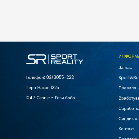
5.490
MKD
Големина
ИНФОРМ
10
За нас
12
Телефон:
02/3055-222
Sport&Bo
15
Перо Наков 122а
Правила 
8.5
1047 Скопје - Гази баба
Вработув
Соработка
Синдикал
Контакт