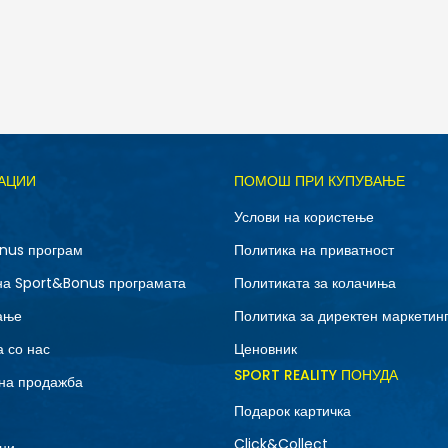
Д
АЦИИ
ПОМОШ ПРИ КУПУВАЊЕ
10.5
11
Услови на користење
12.5
13
nus програм
Политика на приватност
7
7.5
на Sport&Bonus програмата
Политиката за колачиња
9
9.5
ање
Политика за директен маркетин
 со нас
Ценовник
SPORT REALITY ПОНУДА
на продажба
Подарок картичка
Click&Collect