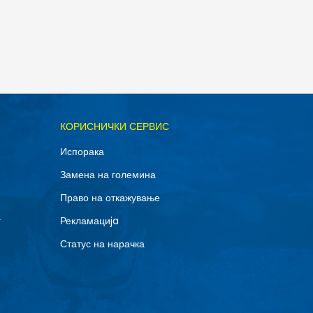
ОДАДИ ВО КОРПА
КОРИСНИЧКИ СЕРВИС
11.5
Испорака
14
Замена на големина
8
Право на откажување
г
Рекламациja
Статус на нарачка