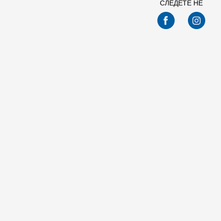
СЛЕДЕТЕ НЕ
Спо
Nike NIKE COURT VISION LO P NB