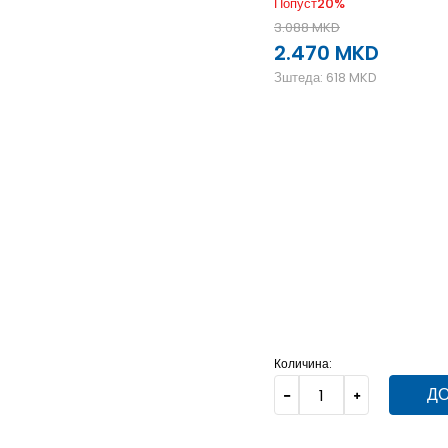
Попуст
20
%
3.088
MKD
2.470
MKD
Зштеда:
618
MKD
13K
31.5
19.5
5-
38 2/3
3-
36
22.5
3
35.5
22
12K
30.5
18.5
12-K
31
19
1-
33.5
20.5
Количина:
ДО