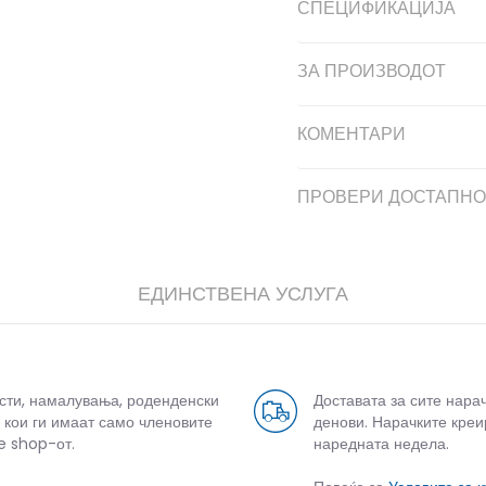
СПЕЦИФИКАЦИЈА
ЗА ПРОИЗВОДОТ
КОМЕНТАРИ
ПРОВЕРИ ДОСТАПНО
ЕДИНСТВЕНА УСЛУГА
усти, намалувања, роденденски
Доставата за сите нара
 кои ги имаат само членовите
денови. Нарачките креи
e shop-от.
наредната недела.