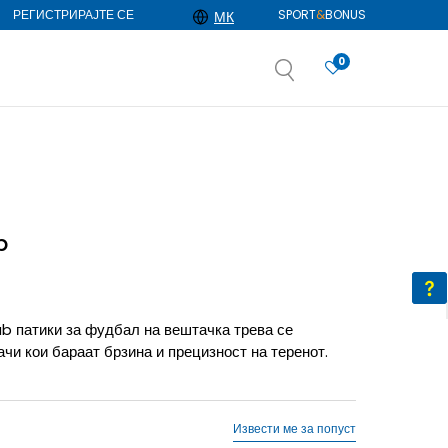
РЕГИСТРИРАЈТЕ СЕ
SPORT
&
BONUS
МК
0
АЈ ПОВЕЌЕ
избор
ДОЗНАЈ ПОВЕЌЕ
b
b патики за фудбал на вештачка трева се
ачи кои бараат брзина и прецизност на теренот.
Извести ме за попуст