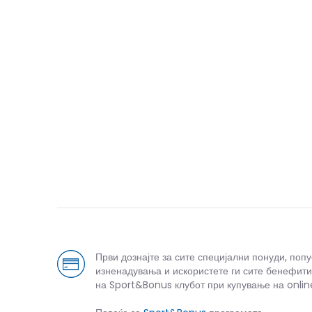
Први дознајте за сите специјални понуди, поп
изненадувања и искористете ги сите бенефити
на Sport&Bonus клубот при купување на onlin