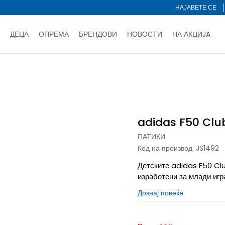
НАЈАВЕТЕ СЕ
ДЕЦА
ОПРЕМА
БРЕНДОВИ
НОВОСТИ
НА АКЦИЈA
Нарачај online и заштеди
ДОЗНАЈ ПОВЕЌЕ
НА НА ПЛАЌАЊЕ - при достава и со платежна картичка
ДОЗН
Club
тете со картичка online и подигнете во продавницата по ваш 
Ценовник
ДОЗНАЈ ПОВЕЌЕ
adidas F50 Clu
ПАТИКИ
Код на производ:
JS1492
Детските adidas F50 Clu
изработени за млади игр
Дознај повеќе