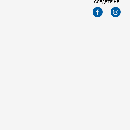
СЛЕДЕТЕ НЕ
Спо
Nike NIKE COURT VISION LO P NB