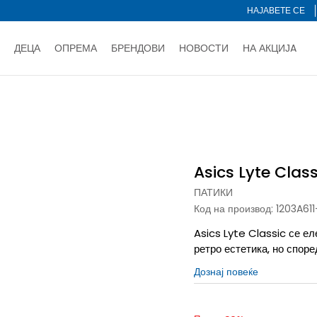
НАЈАВЕТЕ СЕ
ДЕЦА
ОПРЕМА
БРЕНДОВИ
НОВОСТИ
НА АКЦИЈA
Нарачај online и заштеди
ДОЗНАЈ ПОВЕЌЕ
НА НА ПЛАЌАЊЕ - при достава и со платежна картичка
ДОЗН
assic
тете со картичка online и подигнете во продавницата по ваш 
Ценовник
ДОЗНАЈ ПОВЕЌЕ
Asics Lyte Class
ПАТИКИ
Код на производ:
1203A611
Asics Lyte Classic се ел
ретро естетика, но спор
Дознај повеќе