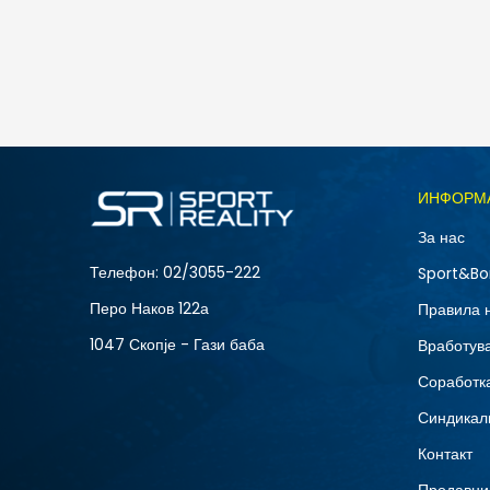
5.490
MKD
Големина
ИНФОРМ
10
За нас
12
Телефон:
02/3055-222
Sport&Bo
15
Перо Наков 122а
Правила 
8.5
1047 Скопје - Гази баба
Вработув
Соработка
Синдикал
Контакт