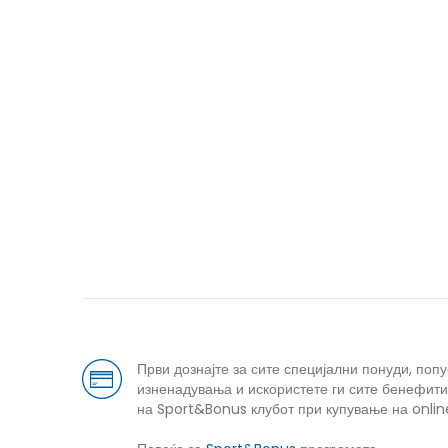
Први дознајте за сите специјални понуди, поп
изненадувања и искористете ги сите бенефити
на Sport&Bonus клубот при купување на onlin