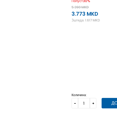
Попуст
30
%
5.390
MKD
3.773
MKD
Зштеда:
1.617
MKD
4.5
37
23
9.5
43.5
27.5
7.5
40.5
25.5
7
40
25.2
4
36
22.5
14
49
31
13
11
45
28.5
10.5
44.5
28.
Количина:
ДО