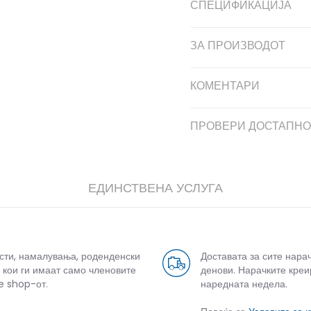
СПЕЦИФИКАЦИЈА
ЗА ПРОИЗВОДОТ
КОМЕНТАРИ
ПРОВЕРИ ДОСТАПНО
ЕДИНСТВЕНА УСЛУГА
усти, намалувања, роденденски
Доставата за сите нара
 кои ги имаат само членовите
денови. Нарачките креи
e shop-от.
наредната недела.