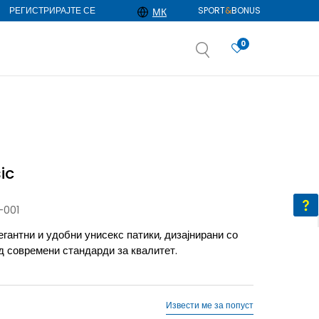
РЕГИСТРИРАЈТЕ СЕ
SPORT
&
BONUS
МК
0
АЈ ПОВЕЌЕ
избор
ДОЗНАЈ ПОВЕЌЕ
ic
-001
егантни и удобни унисекс патики, дизајнирани со
ед современи стандарди за квалитет.
Извести ме за попуст