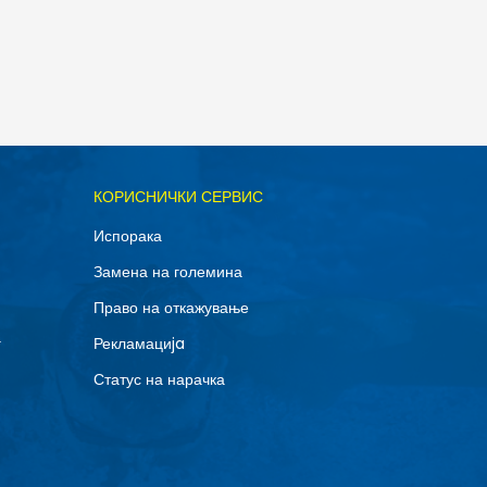
ОДАДИ ВО КОРПА
КОРИСНИЧКИ СЕРВИС
11.5
Испорака
14
Замена на големина
8
Право на откажување
г
Рекламациja
Статус на нарачка