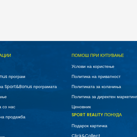
Д
АЦИИ
ПОМОШ ПРИ КУПУВАЊЕ
10.5
11
Услови на користење
12.5
13
nus програм
Политика на приватност
7
7.5
на Sport&Bonus програмата
Политиката за колачиња
9
9.5
ање
Политика за директен маркетин
 со нас
Ценовник
SPORT REALITY ПОНУДА
на продажба
Подарок картичка
Click&Collect