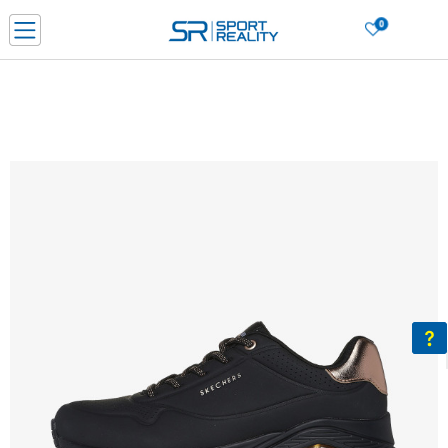
0
Нарачај online и заштеди
ДОЗНАЈ ПОВЕЌЕ
ДВА НАЧИНА НА ПЛАЌАЊЕ - при достава и со платежна картичка
ДОЗНАЈ ПОВЕЌЕ
LICK & COLLECT Платете со картичка online и подигнете во продавницата по ваш изб
ДОЗНАЈ ПОВЕЌЕ
Ценовник
ДОЗНАЈ ПОВЕЌЕ