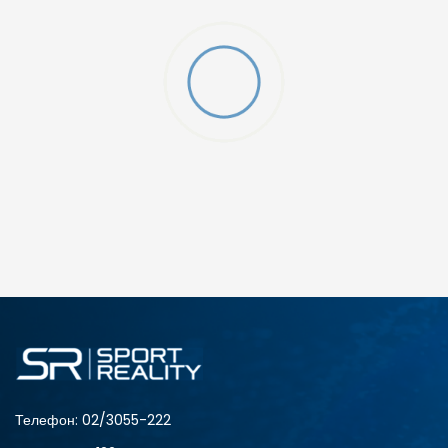
O (GS)
ДОДАДИ ВО КОРПА
4Y
5.5Y
6Y
7Y
S (GS)
Телефон:
02/3055-222