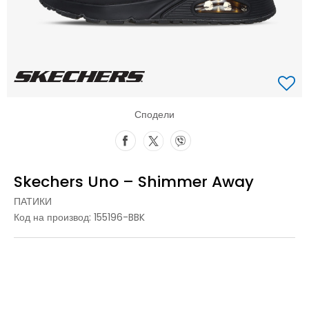
Сподели
Skechers Uno – Shimmer Away
ПАТИКИ
Код на производ:
155196-BBK
36
36
23
36.5
36.5
23.5
37
37
24
37.5
37.5
24.5