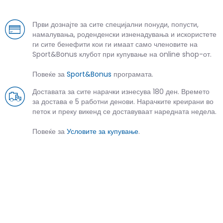
Први дознајте за сите специјални понуди, попусти,
намалувања, роденденски изненадувања и искористете
ги сите бенефити кои ги имаат само членовите на
Sport&Bonus клубот при купување на online shop-от.
Повеќе за
Sport&Bonus
програмата.
Доставата за сите нарачки изнесува 180 ден. Времето
за достава е 5 работни денови. Нарачките креирани во
петок и преку викенд се доставуваат наредната недела.
Повеќе за
Условите за купување
.
СЛИЧНИ ПРОИЗВОДИ