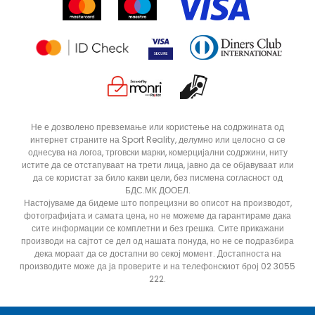
Продавници
Статус на нарачка
ДОДАДИ ВО КОРПА
4Y
5.5Y
Не е дозволено превземање или користење на содржината од
интернет страните на Sport Reality, делумно или целосно a се
6Y
7Y
однесува на логоа, трговски марки, комерцијални содржини, ниту
истите да се отстапуваат на трети лица, јавно да се објавуваат или
да се користат за било какви цели, без писмена согласност од
БДС.МК ДООЕЛ.
Настојуваме да бидеме што попрецизни во описот на производот,
фотографијата и самата цена, но не можеме да гарантираме дака
сите информации се комплетни и без грешка. Сите прикажани
производи на сајтот се дел од нашата понуда, но не се подразбира
дека мораат да се достапни во секој момент. Достапноста на
производите може да ја проверите и на телефонскиот број 02 3055
222.