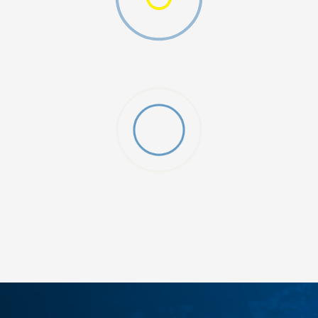
O (GS)
ДОДАДИ ВО КОРПА
4Y
5.5Y
6Y
7Y