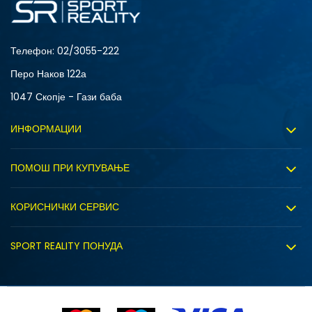
Телефон:
02/3055-222
Перо Наков 122а
1047 Скопје - Гази баба
ИНФОРМАЦИИ
За нас
ПОМОШ ПРИ КУПУВАЊЕ
Sport&Bonus програм
Услови на користење
Правила на Sport&Bonus програмата
КОРИСНИЧКИ СЕРВИС
Политика на приватност
Вработување
Испорака
Политиката за колачиња
SPORT REALITY ПОНУДА
Соработка со нас
Замена на големина
Политика за директен маркетинг
Синдикална продажба
Подарок картичка
S (GS)
Право на откажување
Ценовник
Контакт
Click&Collect
Рекламациja