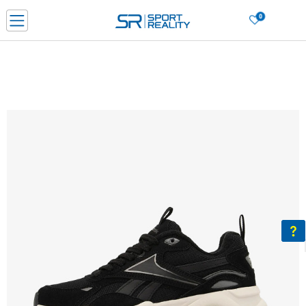
0
Нарачај online и заштеди
ДОЗНАЈ ПОВЕЌЕ
ДВА НАЧИНА НА ПЛАЌАЊЕ - при достава и со платежна картичка
ДОЗНАЈ ПОВЕЌЕ
LICK & COLLECT Платете со картичка online и подигнете во продавницата по ваш изб
ДОЗНАЈ ПОВЕЌЕ
Ценовник
ДОЗНАЈ ПОВЕЌЕ