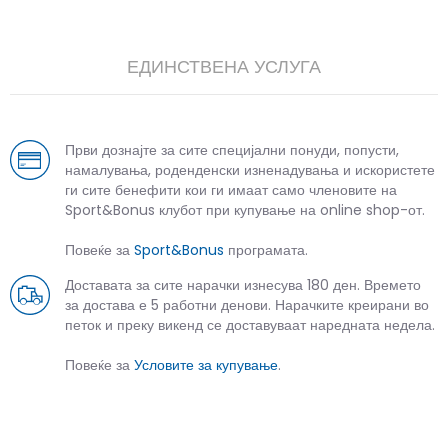
ЕДИНСТВЕНА УСЛУГА
Први дознајте за сите специјални понуди, попусти,
намалувања, роденденски изненадувања и искористете
ги сите бенефити кои ги имаат само членовите на
Sport&Bonus клубот при купување на online shop-от.
Повеќе за
Sport&Bonus
програмата.
Доставата за сите нарачки изнесува 180 ден. Времето
за достава е 5 работни денови. Нарачките креирани во
петок и преку викенд се доставуваат наредната недела.
Повеќе за
Условите за купување
.
СЛИЧНИ ПРОИЗВОДИ