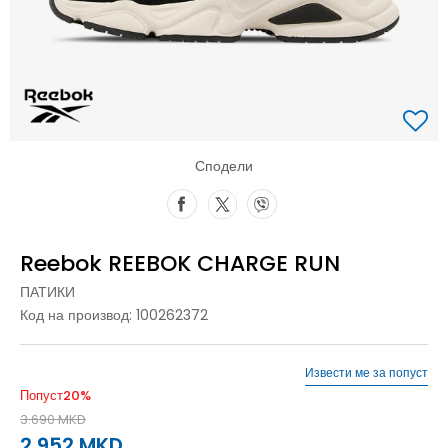
Сподели
Reebok REEBOK CHARGE RUN
ПАТИКИ
Код на производ:
100262372
Извести ме за попуст
Попуст
20
%
3.690
MKD
2.952
MKD