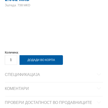
Зштеда:
738
MKD
10
41
27
6.5
37
23.5
6
36
23
8.5
39
25.5
7
37.5
24
7.5
38
24.5
8
38.5
25
9
40
26
10.5
42
9.5
40.5
Количина:
ДОДАДИ ВО КОРПА
СПЕЦИФИКАЦИЈА
КОМЕНТАРИ
ПРОВЕРИ ДОСТАПНОСТ ВО ПРОДАВНИЦИТЕ