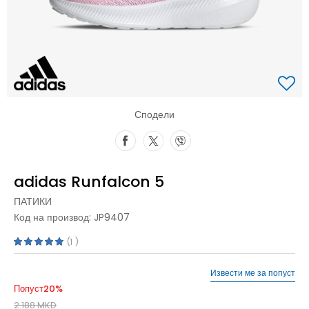
Сподели
adidas Runfalcon 5
ПАТИКИ
Код на производ:
JP9407
1
Извести ме за попуст
Попуст
20
%
2.188
MKD