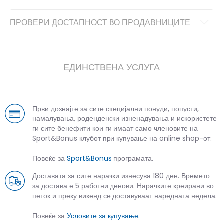
ПРОВЕРИ ДОСТАПНОСТ ВО ПРОДАВНИЦИТЕ
ЕДИНСТВЕНА УСЛУГА
Први дознајте за сите специјални понуди, попусти,
намалувања, роденденски изненадувања и искористете
ги сите бенефити кои ги имаат само членовите на
Sport&Bonus клубот при купување на online shop-от.
Повеќе за
Sport&Bonus
програмата.
Доставата за сите нарачки изнесува 180 ден. Времето
за достава е 5 работни денови. Нарачките креирани во
петок и преку викенд се доставуваат наредната недела.
Повеќе за
Условите за купување
.