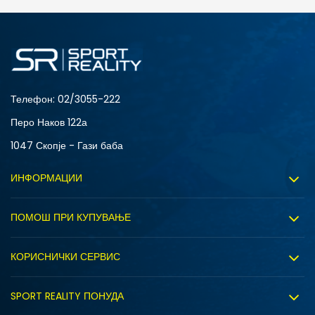
ДОДАДИ ВО КОРПА
4Y
5.5Y
6Y
7Y
Телефон:
02/3055-222
Перо Наков 122а
1047 Скопје - Гази баба
ИНФОРМАЦИИ
За нас
ПОМОШ ПРИ КУПУВАЊЕ
Sport&Bonus програм
Услови на користење
Правила на Sport&Bonus програмата
КОРИСНИЧКИ СЕРВИС
Политика на приватност
Вработување
Испорака
Политиката за колачиња
SPORT REALITY ПОНУДА
Соработка со нас
Замена на големина