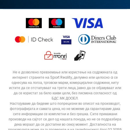
Политика за директен маркетинг
Синдикална продажба
Подарок картичка
S (GS)
Право на откажување
Ценовник
Контакт
Click&Collect
Рекламациja
Продавници
Статус на нарачка
ДОДАДИ ВО КОРПА
4Y
5.5Y
Не е дозволено превземање или користење на содржината од
интернет страните на Sport Reality, делумно или целосно a се
6Y
7Y
однесува на логоа, трговски марки, комерцијални содржини, ниту
истите да се отстапуваат на трети лица, јавно да се објавуваат или
да се користат за било какви цели, без писмена согласност од
БДС.МК ДООЕЛ.
Настојуваме да бидеме што попрецизни во описот на производот,
фотографијата и самата цена, но не можеме да гарантираме дака
сите информации се комплетни и без грешка. Сите прикажани
производи на сајтот се дел од нашата понуда, но не се подразбира
дека мораат да се достапни во секој момент. Достапноста на
производите може да ја проверите и на телефонскиот број 02 3055