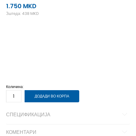
1.750
MKD
Зштеда:
438
MKD
3K
19
11
4K
20
12
5-K
22
13
5K
21
12
6-K
23.5
14
6K
23
13.5
7-K
25
14.5
7K
24
14
8-K
26
15.5
8K
25.5
15
9-K
27
16.5
9K
26.5
16
Количина:
ДОДАДИ ВО КОРПА
СПЕЦИФИКАЦИЈА
КОМЕНТАРИ