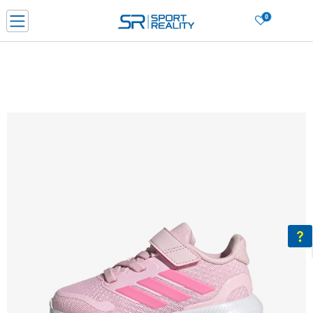
0
Нарачај online и заштеди
ДОЗНАЈ ПОВЕЌЕ
ДВА НАЧИНА НА ПЛАЌАЊЕ - при достава и со платежна картичка
ДОЗНАЈ ПОВЕЌЕ
LICK & COLLECT Платете со картичка online и подигнете во продавницата по ваш изб
ДОЗНАЈ ПОВЕЌЕ
Ценовник
ДОЗНАЈ ПОВЕЌЕ