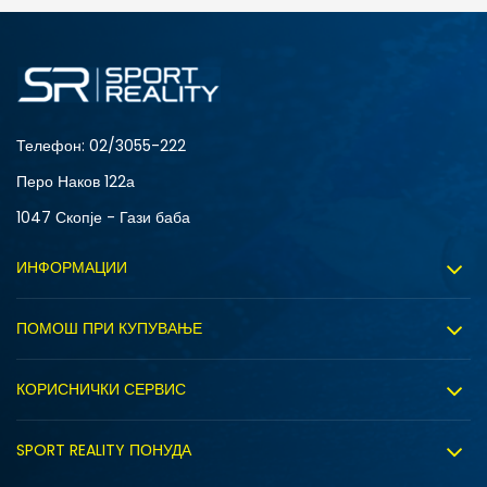
4Y
5.5Y
6Y
7Y
S (GS)
Телефон:
02/3055-222
Перо Наков 122а
1047 Скопје - Гази баба
ИНФОРМАЦИИ
ДОДАДИ ВО КОРПА
За нас
ПОМОШ ПРИ КУПУВАЊЕ
4Y
5.5Y
Sport&Bonus програм
Услови на користење
6Y
7Y
Правила на Sport&Bonus програмата
КОРИСНИЧКИ СЕРВИС
Политика на приватност
Вработување
Испорака
Политиката за колачиња
SPORT REALITY ПОНУДА
Соработка со нас
Замена на големина
Политика за директен маркетинг