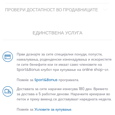
ПРОВЕРИ ДОСТАПНОСТ ВО ПРОДАВНИЦИТЕ
ЕДИНСТВЕНА УСЛУГА
Први дознајте за сите специјални понуди, попусти,
намалувања, роденденски изненадувања и искористете
ги сите бенефити кои ги имаат само членовите на
Sport&Bonus клубот при купување на online shop-от.
Повеќе за
Sport&Bonus
програмата.
Доставата за сите нарачки изнесува 180 ден. Времето
за достава е 5 работни денови. Нарачките креирани во
петок и преку викенд се доставуваат наредната недела.
Повеќе за
Условите за купување
.