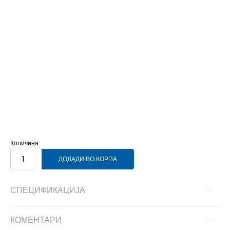
34
34
21.5
40
40
39
39
24.5
38
38
24
37.5
37.5
24
37
37
23.5
36.5
36.5
23.5
36
36
23
35
35
22
27
27
16.5
33.5
33.5
21
33
33
20.5
32
32
20
31
31
19.5
30
30
19
29
29
18.5
28
28
17.5
Количина:
ДОДАДИ ВО КОРПА
СПЕЦИФИКАЦИЈА
КОМЕНТАРИ