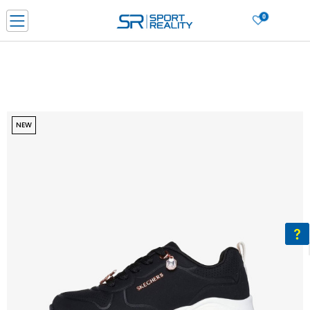
0
Нарачај online и заштеди
ДОЗНАЈ ПОВЕЌЕ
ДВА НАЧИНА НА ПЛАЌАЊЕ - при достава и со платежна картичка
ДОЗНАЈ ПОВЕЌЕ
LICK & COLLECT Платете со картичка online и подигнете во продавницата по ваш изб
NEW
ДОЗНАЈ ПОВЕЌЕ
Ценовник
ДОЗНАЈ ПОВЕЌЕ