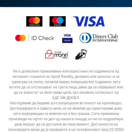
Синдикална продажба
Подарок картичка
Право на откажување
Ценовник
Контакт
Click&Collect
Рекламациja
Продавници
Статус на нарачка
Не е дозволено превземање или користење на содржината од
интернет страните на Sport Reality, делумно или целосно a се
однесува на логоа, трговски марки, комерцијални содржини, ниту
истите да се отстапуваат на трети лица, јавно да се објавуваат или
да се користат за било какви цели, без писмена согласност од
БДС.МК ДООЕЛ.
Настојуваме да бидеме што попрецизни во описот на производот,
фотографијата и самата цена, но не можеме да гарантираме дака
сите информации се комплетни и без грешка. Сите прикажани
производи на сајтот се дел од нашата понуда, но не се подразбира
дека мораат да се достапни во секој момент. Достапноста на
производите може да ја проверите и на телефонскиот број 02 3055