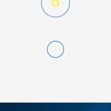
O (GS)
ДОДАДИ ВО КОРПА
4Y
5.5Y