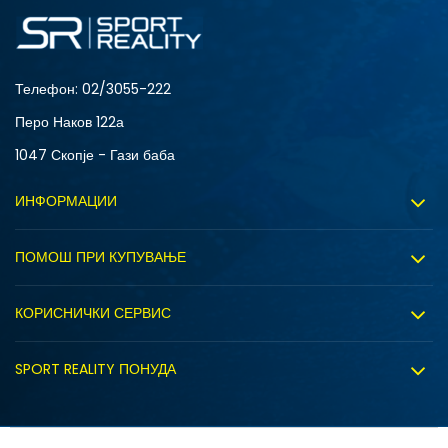
6Y
7Y
Телефон:
02/3055-222
Перо Наков 122а
1047 Скопје - Гази баба
ИНФОРМАЦИИ
За нас
ПОМОШ ПРИ КУПУВАЊЕ
Sport&Bonus програм
Услови на користење
Правила на Sport&Bonus програмата
КОРИСНИЧКИ СЕРВИС
Политика на приватност
Вработување
Испорака
Политиката за колачиња
SPORT REALITY ПОНУДА
Соработка со нас
Замена на големина
Политика за директен маркетинг
Синдикална продажба
Подарок картичка
S (GS)
Право на откажување
Ценовник
Контакт
Click&Collect