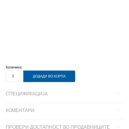
27
27
16.5
27.5
27.5
17
28
28
17.5
28.5
28.5
18
29
29
18.5
30
30
19
31
31
19.5
32
32
20
33
33
20.5
33.5
33.5
21
34
34
21.5
35
35
22
Количина:
ДОДАДИ ВО КОРПА
СПЕЦИФИКАЦИЈА
КОМЕНТАРИ
ПРОВЕРИ ДОСТАПНОСТ ВО ПРОДАВНИЦИТЕ