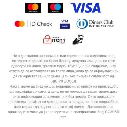
Рекламациja
Продавници
Статус на нарачка
ДОДАДИ ВО КОРПА
4Y
5.5Y
Не е дозволено превземање или користење на содржината од
интернет страните на Sport Reality, делумно или целосно a се
6Y
7Y
однесува на логоа, трговски марки, комерцијални содржини, ниту
истите да се отстапуваат на трети лица, јавно да се објавуваат или
да се користат за било какви цели, без писмена согласност од
БДС.МК ДООЕЛ.
Настојуваме да бидеме што попрецизни во описот на производот,
фотографијата и самата цена, но не можеме да гарантираме дака
сите информации се комплетни и без грешка. Сите прикажани
производи на сајтот се дел од нашата понуда, но не се подразбира
дека мораат да се достапни во секој момент. Достапноста на
производите може да ја проверите и на телефонскиот број 02 3055
222.