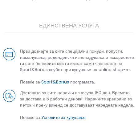
ЕДИНСТВЕНА УСЛУГА
Први дознајте за сите специјални понуди, попусти,
намалувања, роденденски изненадувања и искористете
ги сите бенефити кои ги имаат само членовите на
Sport&Bonus клубот при купување на online shop-от.
Повеќе за
Sport&Bonus
програмата.
Доставата за сите нарачки изнесува 180 ден. Времето
за достава е 5 работни денови. Нарачките креирани во
петок и преку викенд се доставуваат наредната недела.
Повеќе за
Условите за купување
.
СЛИЧНИ ПРОИЗВОДИ