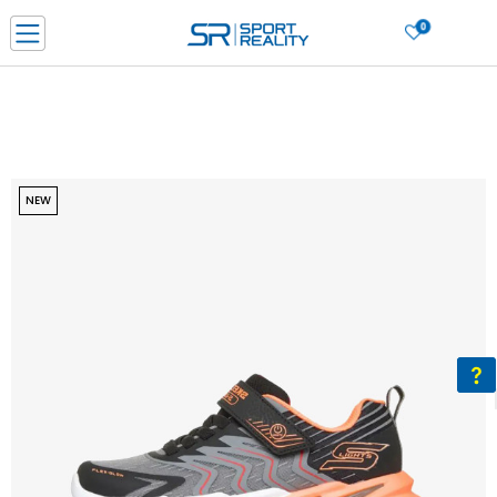
0
Нарачај online и заштеди
ДОЗНАЈ ПОВЕЌЕ
ДВА НАЧИНА НА ПЛАЌАЊЕ - при достава и со платежна картичка
ДОЗНАЈ ПОВЕЌЕ
LICK & COLLECT Платете со картичка online и подигнете во продавницата по ваш изб
NEW
ДОЗНАЈ ПОВЕЌЕ
Ценовник
ДОЗНАЈ ПОВЕЌЕ