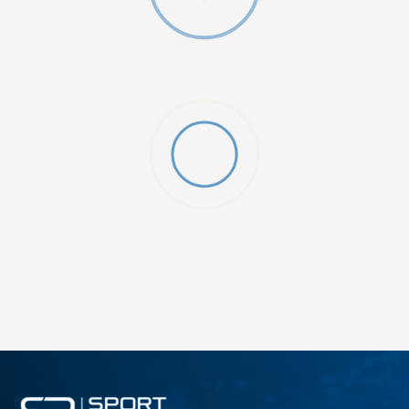
O (GS)
ДОДАДИ ВО КОРПА
4Y
5.5Y
6Y
7Y