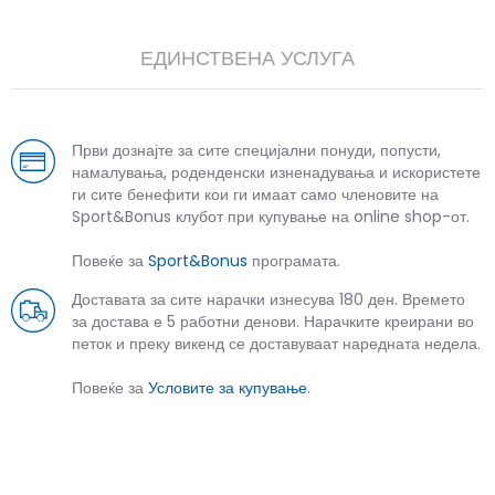
ЕДИНСТВЕНА УСЛУГА
Први дознајте за сите специјални понуди, попусти,
намалувања, роденденски изненадувања и искористете
ги сите бенефити кои ги имаат само членовите на
Sport&Bonus клубот при купување на online shop-от.
Повеќе за
Sport&Bonus
програмата.
Доставата за сите нарачки изнесува 180 ден. Времето
за достава е 5 работни денови. Нарачките креирани во
петок и преку викенд се доставуваат наредната недела.
Повеќе за
Условите за купување
.
СЛИЧНИ ПРОИЗВОДИ