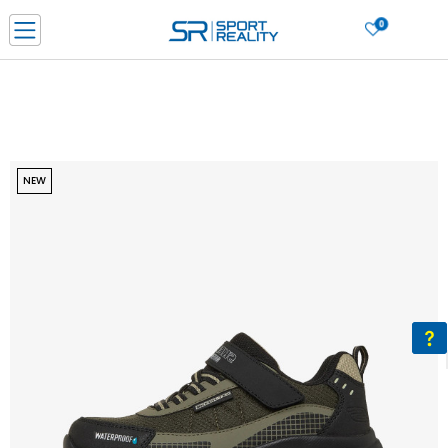
0
Нарачај online и заштеди
ДОЗНАЈ ПОВЕЌЕ
ДВА НАЧИНА НА ПЛАЌАЊЕ - при достава и со платежна картичка
ДОЗНАЈ ПОВЕЌЕ
LICK & COLLECT Платете со картичка online и подигнете во продавницата по ваш изб
NEW
ДОЗНАЈ ПОВЕЌЕ
Ценовник
ДОЗНАЈ ПОВЕЌЕ