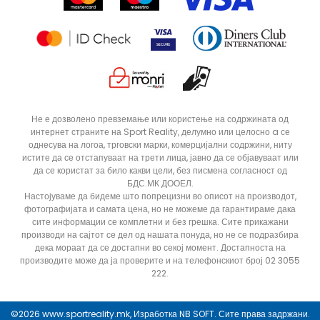
Статус на нарачка
Не е дозволено превземање или користење на содржината од
интернет страните на Sport Reality, делумно или целосно a се
однесува на логоа, трговски марки, комерцијални содржини, ниту
истите да се отстапуваат на трети лица, јавно да се објавуваат или
да се користат за било какви цели, без писмена согласност од
БДС.МК ДООЕЛ.
Настојуваме да бидеме што попрецизни во описот на производот,
фотографијата и самата цена, но не можеме да гарантираме дака
сите информации се комплетни и без грешка. Сите прикажани
производи на сајтот се дел од нашата понуда, но не се подразбира
дека мораат да се достапни во секој момент. Достапноста на
производите може да ја проверите и на телефонскиот број 02 3055
222.
ДОДАДИ ВО КОРПА
41.5
42
©2026
www.sportreality.mk
, Изработка
NB SOFT
. Сите права задржани.