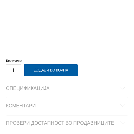
27
27
16.5
27.5
27.5
17
28
28
17.5
28.5
28.5
18
29
29
18.5
30
30
19
31
31
19.5
32
32
20
33
33
20.5
33.5
33.5
21
34
34
21.5
35
35
22
36
36
23
Количина:
ДОДАДИ ВО КОРПА
СПЕЦИФИКАЦИЈА
КОМЕНТАРИ
ПРОВЕРИ ДОСТАПНОСТ ВО ПРОДАВНИЦИТЕ