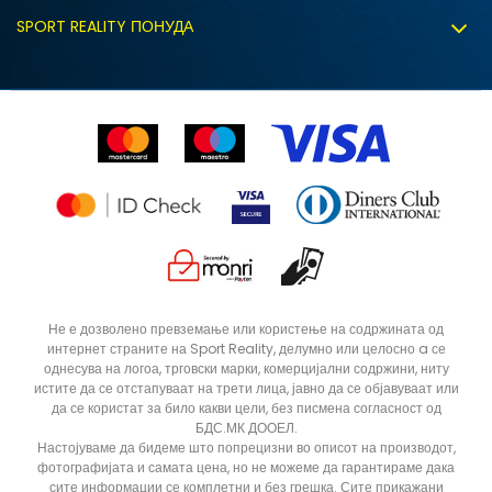
Испорака
Политиката за колачиња
SPORT REALITY ПОНУДА
Соработка со нас
Замена на големина
Политика за директен маркетинг
Синдикална продажба
Подарок картичка
Право на откажување
Ценовник
Контакт
Click&Collect
Рекламациja
Продавници
Статус на нарачка
ДОДАДИ ВО КОРПА
11.5
10.5
Не е дозволено превземање или користење на содржината од
интернет страните на Sport Reality, делумно или целосно a се
10
6.5
однесува на логоа, трговски марки, комерцијални содржини, ниту
9
12
истите да се отстапуваат на трети лица, јавно да се објавуваат или
да се користат за било какви цели, без писмена согласност од
13
6
БДС.МК ДООЕЛ.
Настојуваме да бидеме што попрецизни во описот на производот,
фотографијата и самата цена, но не можеме да гарантираме дака
сите информации се комплетни и без грешка. Сите прикажани