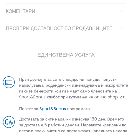
КОМЕНТАРИ
ПРОВЕРИ ДОСТАПНОСТ ВО ПРОДАВНИЦИТЕ
ЕДИНСТВЕНА УСЛУГА
Први дознајте за сите специјални понуди, попусти,
намалувања, роденденски изненадувања и искористете
ги сите бенефити кои ги имаат само членовите на
Sport&Bonus клубот при купување на online shop-от.
Повеќе за
Sport&Bonus
програмата.
Доставата за сите нарачки изнесува 180 ден. Времето
за достава е 5 работни денови. Нарачките креирани во
петок и преку викенд се доставуваат наредната недела.