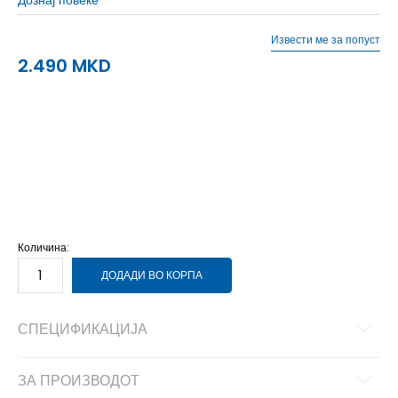
Извести ме за попуст
2.490
MKD
21
21
11
22
22
12
23
23
13
24
24
14
25
25
15
26
26
16
Количина:
ДОДАДИ ВО КОРПА
СПЕЦИФИКАЦИЈА
ЗА ПРОИЗВОДОТ