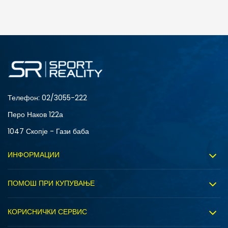
ДОДАДИ ВО КОРПА
4
3.5
6
7
Телефон:
02/3055-222
Перо Наков 122а
1047 Скопје - Гази баба
ИНФОРМАЦИИ
За нас
ПОМОШ ПРИ КУПУВАЊЕ
Sport&Bonus програм
Услови на користење
Правила на Sport&Bonus програмата
КОРИСНИЧКИ СЕРВИС
Политика на приватност
Вработување