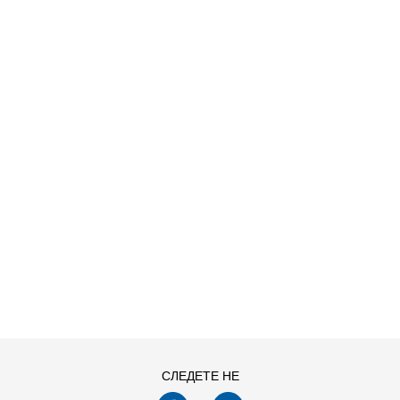
ДОДАДИ ВО КОРПА
41.5
42
44
45
47.5
48.5
СЛЕДЕТЕ НЕ