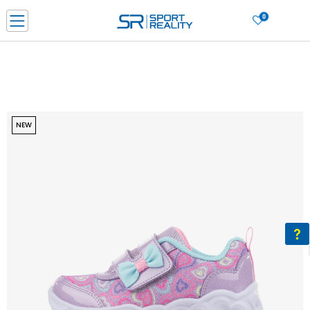
0
Нарачај online и заштеди
ДОЗНАЈ ПОВЕЌЕ
ДВА НАЧИНА НА ПЛАЌАЊЕ - при достава и со платежна картичка
ДОЗНАЈ ПОВЕЌЕ
LICK & COLLECT Платете со картичка online и подигнете во продавницата по ваш изб
NEW
ДОЗНАЈ ПОВЕЌЕ
Ценовник
ДОЗНАЈ ПОВЕЌЕ