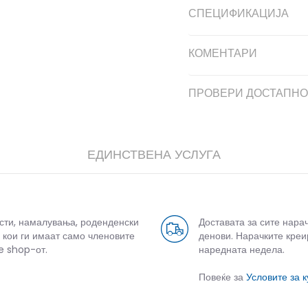
СПЕЦИФИКАЦИЈА
КОМЕНТАРИ
ПРОВЕРИ ДОСТАПНО
ЕДИНСТВЕНА УСЛУГА
усти, намалувања, роденденски
Доставата за сите нара
 кои ги имаат само членовите
денови. Нарачките креи
e shop-от.
наредната недела.
Повеќе за
Условите за 