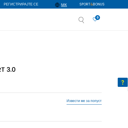
РЕГИСТРИРАЈТЕ СЕ
SPORT
&
BONUS
МК
0
АЈ ПОВЕЌЕ
избор
ДОЗНАЈ ПОВЕЌЕ
T 3.0
Извести ме за попуст