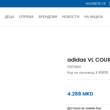
НАЈАВЕТЕ СЕ
ДЕЦА
ОПРЕМА
БРЕНДОВИ
НОВОСТИ
НА АКЦИЈA
Нарачај online и заштеди
ДОЗНАЈ ПОВЕЌЕ
НА НА ПЛАЌАЊЕ - при достава и со платежна картичка
ДОЗН
URT 3.0
тете со картичка online и подигнете во продавницата по ваш 
Ценовник
ДОЗНАЈ ПОВЕЌЕ
adidas VL COUR
ПАТИКИ
Код на производ:
KJ6806
4.288
MKD
Достапно во повеќе бои: