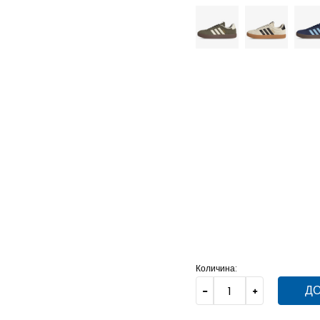
4-
37 1/3
23
9-
44
28
7-
41 1/3
26
7
40 2/3
2
5
38
23.5
10
44 2/3
28.
13-
49 1/3
32
12-
48
31
10-
45 1/3
29
Количина:
ДО