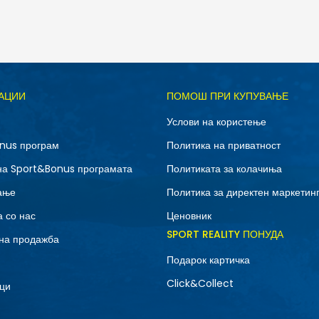
Д
АЦИИ
ПОМОШ ПРИ КУПУВАЊЕ
41
41.5
Услови на користење
43
44
nus програм
Политика на приватност
46
47.5
на Sport&Bonus програмата
Политиката за колачиња
ање
Политика за директен маркетин
 со нас
Ценовник
SPORT REALITY ПОНУДА
на продажба
Подарок картичка
Click&Collect
ци