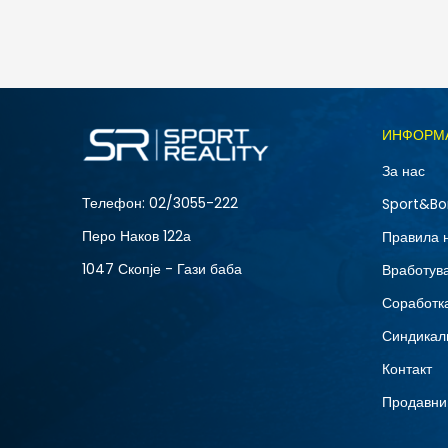
6.790
MKD
Големина
ИНФОРМ
40
За нас
42.5
Телефон:
02/3055-222
Sport&Bo
45.5
Перо Наков 122а
Правила 
1047 Скопје - Гази баба
Вработув
Соработка
Синдикал
Контакт
Продавни