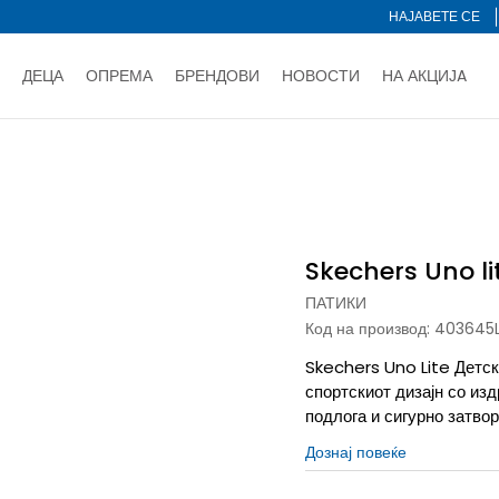
НАЈАВЕТЕ СЕ
ДЕЦА
ОПРЕМА
БРЕНДОВИ
НОВОСТИ
НА АКЦИЈA
Нарачај online и заштеди
ДОЗНАЈ ПОВЕЌЕ
НА НА ПЛАЌАЊЕ - при достава и со платежна картичка
ДОЗН
lite
тете со картичка online и подигнете во продавницата по ваш 
Ценовник
ДОЗНАЈ ПОВЕЌЕ
Skechers Uno li
ПАТИКИ
Код на производ:
403645
Skechers Uno Lite Детск
спортскиот дизајн со из
подлога и сигурно затво
Дознај повеќе