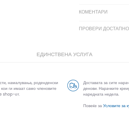
КОМЕНТАРИ
ПРОВЕРИ ДОСТАПНО
ЕДИНСТВЕНА УСЛУГА
усти, намалувања, роденденски
Доставата за сите нара
 кои ги имаат само членовите
денови. Нарачките креи
e shop-от.
наредната недела.
Повеќе за
Условите за 