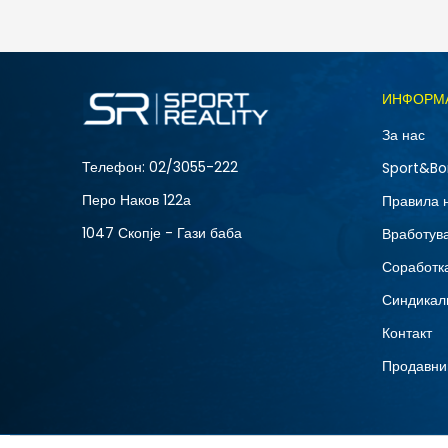
5.490
MKD
Големина
ИНФОРМ
10
За нас
12
Телефон:
02/3055-222
Sport&Bo
15
Перо Наков 122а
Правила 
8.5
1047 Скопје - Гази баба
Вработув
Соработка
Синдикал
Контакт
Продавни