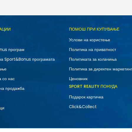
Д
АЦИИ
ПОМОШ ПРИ КУПУВАЊЕ
10.5
11
Услови на користење
12.5
13
nus програм
Политика на приватност
7
7.5
на Sport&Bonus програмата
Политиката за колачиња
9
9.5
ање
Политика за директен маркетин
 со нас
Ценовник
SPORT REALITY ПОНУДА
на продажба
Подарок картичка
Click&Collect
ци