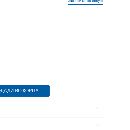
Извести ме за попуст
27.5
27.5
17
37
37
23.5
34
34
21.5
28
28
17.5
27
16.5
36.5
36.5
23.5
29
29
18.5
28.5
28.5
18
32
32
20
ДАДИ ВО КОРПА