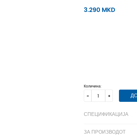
3.290
MKD
35
35
22
33.5
33.5
21
30
30
19
36
36
23
27
31
31
19.5
33
33
20.5
Количина:
ДО
СПЕЦИФИКАЦИЈА
ЗА ПРОИЗВОДОТ