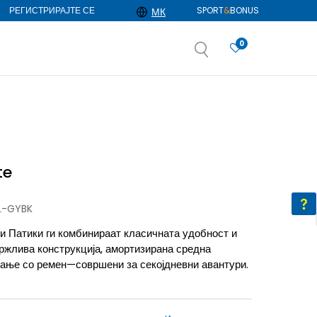
РЕГИСТРИРАЈТЕ СЕ
SPORT
&
BONUS
МК
0
АЈ ПОВЕЌЕ
избор
ДОЗНАЈ ПОВЕЌЕ
te
L-GYBK
и Патики ги комбинираат класичната удобност и
држлива конструкција, амортизирана средна
рање со ремен—совршени за секојдневни авантури.