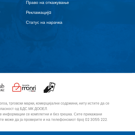
Право на откажување
г
Рекламациja
Статус на нарачка
оа, трговски марки, комерцијални содржини, ниту истите да се
согласност од БДС.МК ДООЕЛ.
те информации се комплетни и без грешка. Сите прикажани
ите може да ја проверите и на телефонскиот број 02 3055 222.