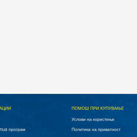
Д
АЦИИ
ПОМОШ ПРИ КУПУВАЊЕ
10.5
11
Услови на користење
12.5
13
nus програм
Политика на приватност
7
7.5