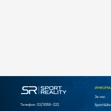
Nike NIKE COURT VISION LO P NB
5.490
MKD
Големина
ИНФОРМ
10
За нас
12
Телефон:
02/3055-222
Sport&Bo
15