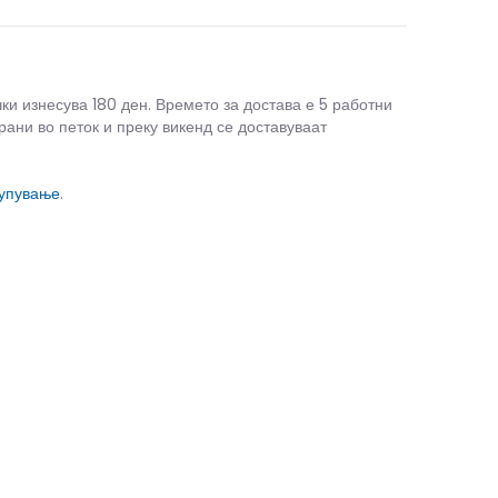
чки изнесува 180 ден. Времето за достава е 5 работни
рани во петок и преку викенд се доставуваат
купување
.