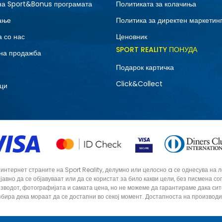
на Sport&Bonus програмата
Политиката за колачиња
9
9.5
ање
Политика за директен маркетин
 со нас
Ценовник
SPORT REALITY ПОНУДА
на продажба
Подарок картичка
Click&Collect
ци
тернет страните на Sport Reality, делумно или целосно a се однесува на лог
 јавно да се објавуваат или да се користат за било какви цели, без писмена 
зводот, фотографијата и самата цена, но не можеме да гарантираме дака си
збира дека мораат да се достапни во секој момент. Достапноста на производ