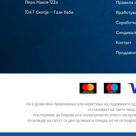
Перо Наков 122а
Правила 
8.5
1047 Скопје - Гази баба
Вработув
Соработка
Синдикал
Контакт
Продавни
Не е дозволено превземање или користење на содржината од ин
отстапуваат на трети лица,
Настојуваме да бидеме што попрецизни во описот на прои
производи на сајтот се дел од нашата понуда, но не се подра