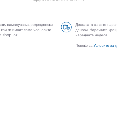
усти, намалувања, роденденски
Доставата за сите нара
 кои ги имаат само членовите
денови. Нарачките креи
e shop-от.
наредната недела.
Повеќе за
Условите за 
СЛИЧНИ ПРОИЗВОДИ