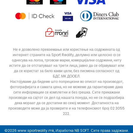
Статус на нарачка
Не е дозволено превземање или користење на содржината од
интернет страните на Sport Reality, делумно или целосно a се
однесува на логоа, трговски марки, комерцијални содржини, ниту
истите да се отстапуваат на трети лица, јавно да се објавуваат или
да се користат за било какви цели, без писмена согласност од
БДС.МК ДООЕЛ.
Настојуваме да бидеме што попрецизни во описот на производот,
фотографијата и самата цена, но не можеме да гарантираме дака
сите информации се комплетни и без грешка. Сите прикажани
производи на сајтот се дел од нашата понуда, но не се подразбира
дека мораат да се достапни во секој момент. Достапноста на
производите може да ја проверите и на телефонскиот број 02 3055
222.
ДОДАДИ ВО КОРПА
41.5
42
©2026
www.sportreality.mk
, Изработка
NB SOFT
. Сите права задржани.