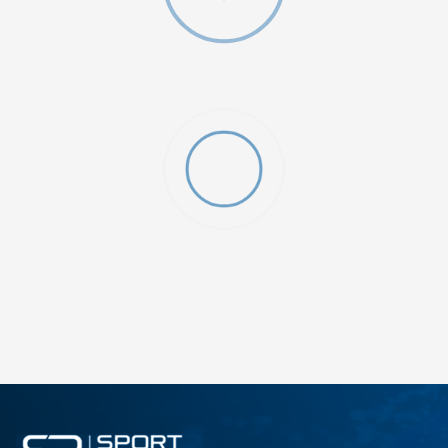
O (GS)
ДОДАДИ ВО КОРПА
4Y
5.5Y
6Y
7Y