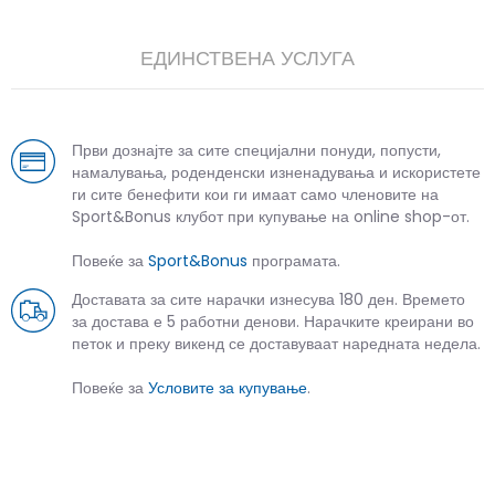
ЕДИНСТВЕНА УСЛУГА
Први дознајте за сите специјални понуди, попусти,
намалувања, роденденски изненадувања и искористете
ги сите бенефити кои ги имаат само членовите на
Sport&Bonus клубот при купување на online shop-от.
Повеќе за
Sport&Bonus
програмата.
Доставата за сите нарачки изнесува 180 ден. Времето
за достава е 5 работни денови. Нарачките креирани во
петок и преку викенд се доставуваат наредната недела.
Повеќе за
Условите за купување
.
СЛИЧНИ ПРОИЗВОДИ