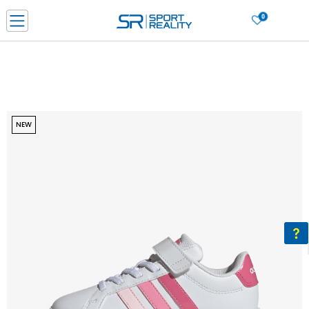
0
Нарачај online и заштеди
ДОЗНАЈ ПОВЕЌЕ
ДВА НАЧИНА НА ПЛАЌАЊЕ - при достава и со платежна картичка
ДОЗНАЈ ПОВЕЌЕ
LICK & COLLECT Платете со картичка online и подигнете во продавницата по ваш изб
NEW
ДОЗНАЈ ПОВЕЌЕ
Ценовник
ДОЗНАЈ ПОВЕЌЕ