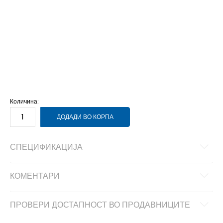
1
33
20
1-
33.5
20.5
10-K
28.5
17
10K
28
16.5
11-K
30
18
11K
29
17.5
12-K
31
19
12K
30.5
18.5
13-K
32
19.5
13K
31.5
19.5
2
34
21
2-
35
21.5
Количина:
ДОДАДИ ВО КОРПА
СПЕЦИФИКАЦИЈА
КОМЕНТАРИ
ПРОВЕРИ ДОСТАПНОСТ ВО ПРОДАВНИЦИТЕ