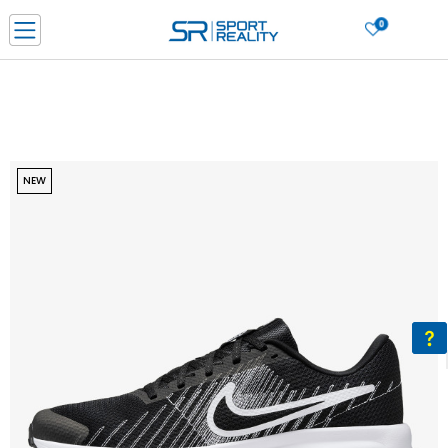
0
Нарачај online и заштеди
ДОЗНАЈ ПОВЕЌЕ
ДВА НАЧИНА НА ПЛАЌАЊЕ - при достава и со платежна картичка
ДОЗНАЈ ПОВЕЌЕ
LICK & COLLECT Платете со картичка online и подигнете во продавницата по ваш изб
NEW
ДОЗНАЈ ПОВЕЌЕ
Ценовник
ДОЗНАЈ ПОВЕЌЕ