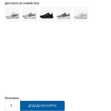
Достапно во повеќе бои:
15
49.5
33
9.5
43
27.5
9
42.5
27
8.5
42
26.5
8
41
26
7.5
40.5
25.5
7
40
25
6.5
39
24.5
6
38.5
24
10
44
28
14
48.5
32
13
47.5
31
12.5
47
30.5
12
46
30
11.5
45.5
29.5
11
45
29
10.5
44.5
28.5
Количина:
ДОДАДИ ВО КОРПА