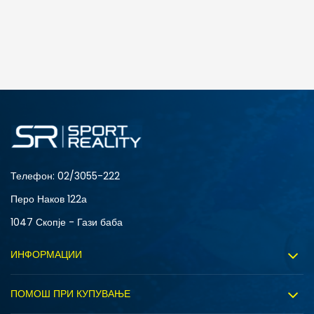
ДОДАДИ ВО КОРПА
4Y
5.5Y
6Y
7Y
S (GS)
Телефон:
02/3055-222
Перо Наков 122а
1047 Скопје - Гази баба
ИНФОРМАЦИИ
ДОДАДИ ВО КОРПА
За нас
ПОМОШ ПРИ КУПУВАЊЕ
4Y
5.5Y
Sport&Bonus програм