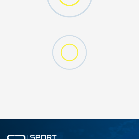
O (GS)
ДОДАДИ ВО КОРПА
4Y
5.5Y
6Y
7Y