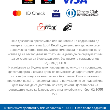
Статус на нарачка
Не е дозволено превземање или користење на содржината од
интернет страните на Sport Reality, делумно или целосно a се
однесува на логоа, трговски марки, комерцијални содржини, ниту
истите да се отстапуваат на трети лица, јавно да се објавуваат или
да се користат за било какви цели, без писмена согласност од
БДС.МК ДООЕЛ.
Настојуваме да бидеме што попрецизни во описот на производот,
фотографијата и самата цена, но не можеме да гарантираме дака
сите информации се комплетни и без грешка. Сите прикажани
производи на сајтот се дел од нашата понуда, но не се подразбира
дека мораат да се достапни во секој момент. Достапноста на
производите може да ја проверите и на телефонскиот број 02 3055
222.
ДОДАДИ ВО КОРПА
41.5
42
©2026
www.sportreality.mk
, Изработка
NB SOFT
. Сите права задржани.