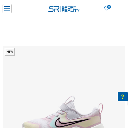
0
Нарачај online и заштеди
ДОЗНАЈ ПОВЕЌЕ
ДВА НАЧИНА НА ПЛАЌАЊЕ - при достава и со платежна картичка
ДОЗНАЈ ПОВЕЌЕ
LICK & COLLECT Платете со картичка online и подигнете во продавницата по ваш изб
NEW
ДОЗНАЈ ПОВЕЌЕ
Ценовник
ДОЗНАЈ ПОВЕЌЕ