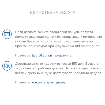
ЕДИНСТВЕНА УСЛУГА
Први дознајте за сите специјални понуди, попусти,
намалувања, роденденски изненадувања и искористете
ги сите бенефити кои ги имаат само членовите на
Sport&Bonus клубот при купување на online shop-от.
Повеќе за
Sport&Bonus
програмата.
Доставата за сите нарачки изнесува 180 ден. Времето
за достава е 5 работни денови. Нарачките креирани во
петок и преку викенд се доставуваат наредната недела.
Повеќе за
Условите за купување
.
СЛИЧНИ ПРОИЗВОДИ