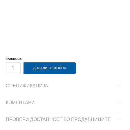
1.5Y
33
20.5
10.5C
27.5
16.5
11.5C
28.5
17.5
11C
28
17
12.5C
30
18.5
12C
29.5
18
13.5C
31.5
19.5
13C
31
19
1Y
32
20
2.5Y
34
21.5
2Y
33.5
21
3Y
35
22
Количина:
ДОДАДИ ВО КОРПА
СПЕЦИФИКАЦИЈА
КОМЕНТАРИ
ПРОВЕРИ ДОСТАПНОСТ ВО ПРОДАВНИЦИТЕ