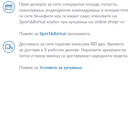
Први дознајте за сите специјални понуди, попусти,
намалувања, роденденски изненадувања и искористете
ги сите бенефити кои ги имаат само членовите на
Sport&Bonus клубот при купување на online shop-от.
Повеќе за
Sport&Bonus
програмата.
Доставата за сите нарачки изнесува 180 ден. Времето
за достава е 5 работни денови. Нарачките креирани во
петок и преку викенд се доставуваат наредната недела.
Повеќе за
Условите за купување
.
СЛИЧНИ ПРОИЗВОДИ