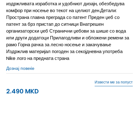
издржливата изработка и удобниот дизајн, обезбедува
комфор при носење во текот на целиот ден.Детали:
Пространа главна преграда со патент Преден џеб со
патент за брз пристап до ситници Внатрешен
организаторски џеб Странични џебови за шише со вода
или други додатоци Прилагодливи и обложени ремени за
рамо Горна рачка за лесно носење и закачување
Издржлив материјал погоден за секојдневна употреба
Nike лого на предната страна
Дознај повеќе
Извести ме за попуст
2.490
MKD
MISC
Унив.