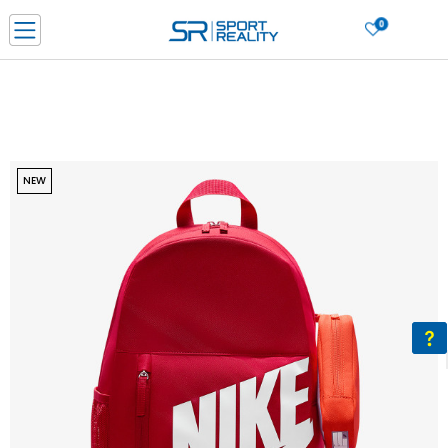
0
Нарачај online и заштеди
ДОЗНАЈ ПОВЕЌЕ
ДВА НАЧИНА НА ПЛАЌАЊЕ - при достава и со платежна картичка
ДОЗНАЈ ПОВЕЌЕ
LICK & COLLECT Платете со картичка online и подигнете во продавницата по ваш изб
NEW
ДОЗНАЈ ПОВЕЌЕ
Ценовник
ДОЗНАЈ ПОВЕЌЕ