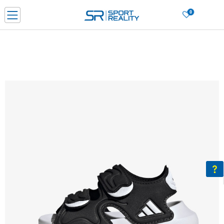
0
Нарачај online и заштеди
ДОЗНАЈ ПОВЕЌЕ
ДВА НАЧИНА НА ПЛАЌАЊЕ - при достава и со платежна картичка
ДОЗНАЈ ПОВЕЌЕ
LICK & COLLECT Платете со картичка online и подигнете во продавницата по ваш изб
ДОЗНАЈ ПОВЕЌЕ
Ценовник
ДОЗНАЈ ПОВЕЌЕ