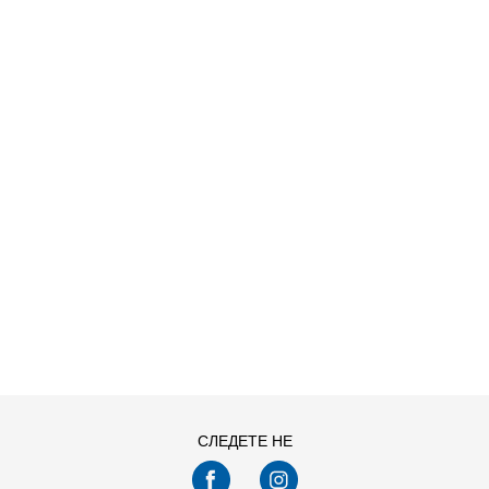
NDAL X KIDS
ДОДАДИ ВО КОРПА
28-29
30
33
34-35
СЛЕДЕТЕ НЕ