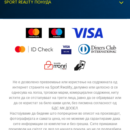
Политиката за колачиња
SPORT REALITY ПОНУДА
Соработка со нас
Замена на големина
Политика за директен маркетинг
Синдикална продажба
Подарок картичка
Право на откажување
Ценовник
Контакт
Click&Collect
Рекламациja
Продавници
Статус на нарачка
ДОДАДИ ВО КОРПА
28
28.5
Не е дозволено превземање или користење на содржината од
интернет страните на Sport Reality, делумно или целосно a се
31
32
однесува на логоа, трговски марки, комерцијални содржини, ниту
34
35
истите да се отстапуваат на трети лица, јавно да се објавуваат или
да се користат за било какви цели, без писмена согласност од
БДС.МК ДООЕЛ.
Настојуваме да бидеме што попрецизни во описот на производот,
фотографијата и самата цена, но не можеме да гарантираме дака
сите информации се комплетни и без грешка. Сите прикажани
производи на сајтот се дел од нашата понуда, но не се подразбира