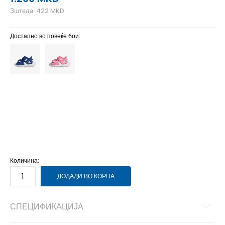
Зштеда:
422
MKD
Достапно во повеќе бои:
3K
19
11.5
4K
20
12.5
5-K
22
13.5
5K
21
12.5
6-K
24
14.5
6K
23
14
7K
25
15
8K
26
16
9K
27
16.5
Количина:
ДОДАДИ ВО КОРПА
СПЕЦИФИКАЦИЈА