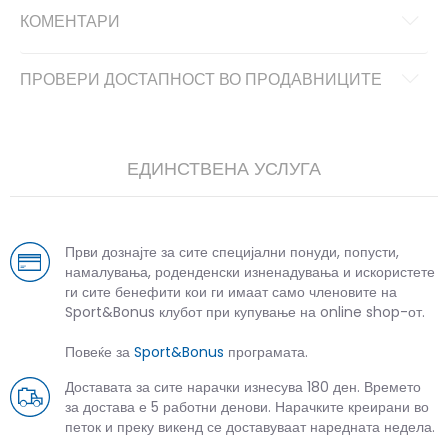
КОМЕНТАРИ
ПРОВЕРИ ДОСТАПНОСТ ВО ПРОДАВНИЦИТЕ
ЕДИНСТВЕНА УСЛУГА
Први дознајте за сите специјални понуди, попусти,
намалувања, роденденски изненадувања и искористете
ги сите бенефити кои ги имаат само членовите на
Sport&Bonus клубот при купување на online shop-от.
Повеќе за
Sport&Bonus
програмата.
Доставата за сите нарачки изнесува 180 ден. Времето
за достава е 5 работни денови. Нарачките креирани во
петок и преку викенд се доставуваат наредната недела.