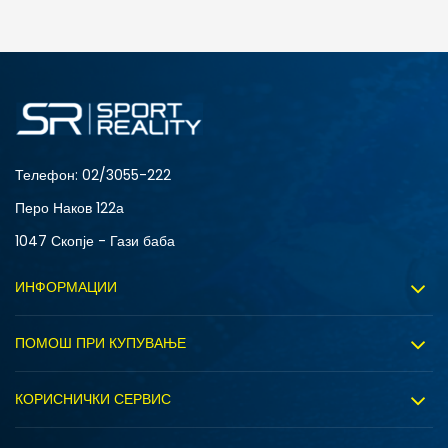
ДОДАДИ ВО КОРПА
28
28.5
31
32
34
35
Телефон:
02/3055-222
Перо Наков 122а
1047 Скопје - Гази баба
ИНФОРМАЦИИ
За нас
ПОМОШ ПРИ КУПУВАЊЕ
Sport&Bonus програм
Услови на користење
Правила на Sport&Bonus програмата
КОРИСНИЧКИ СЕРВИС
Политика на приватност
Вработување
Испорака