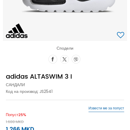
Сподели
adidas ALTASWIM 3 I
САНДАЛИ
Код на производ:
JS2541
Извести ме за попуст
Попуст
25
%
1.688
MKD
1.266
MKD