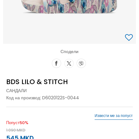
Сподели
BDS LILO & STITCH
САНДАЛИ
Код на производ:
D6020122S-0044
Извести ме за попуст
Попуст
50
%
1.090
MKD
545
MKD