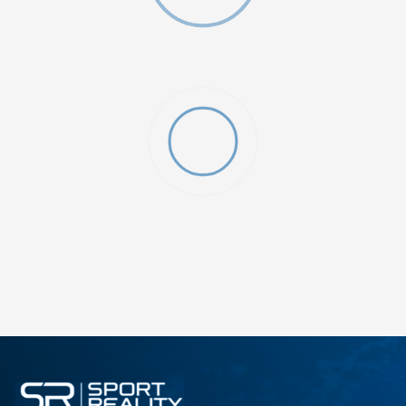
ДОДАДИ ВО КОРПА
28
28.5
31
32