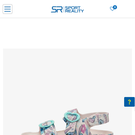
0
Нарачај online и заштеди
ДОЗНАЈ ПОВЕЌЕ
ДВА НАЧИНА НА ПЛАЌАЊЕ - при достава и со платежна картичка
ДОЗНАЈ ПОВЕЌЕ
LICK & COLLECT Платете со картичка online и подигнете во продавницата по ваш изб
ДОЗНАЈ ПОВЕЌЕ
Ценовник
ДОЗНАЈ ПОВЕЌЕ