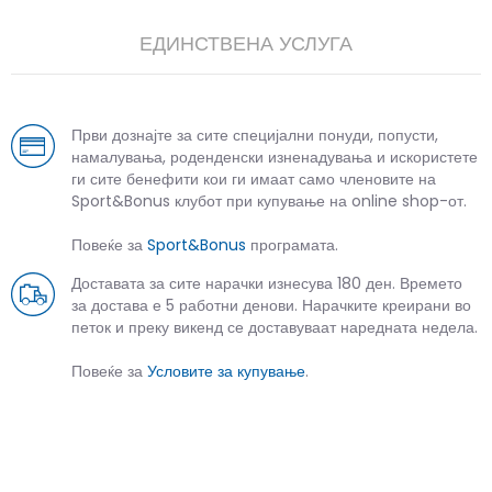
ЕДИНСТВЕНА УСЛУГА
Први дознајте за сите специјални понуди, попусти,
намалувања, роденденски изненадувања и искористете
ги сите бенефити кои ги имаат само членовите на
Sport&Bonus клубот при купување на online shop-от.
Повеќе за
Sport&Bonus
програмата.
Доставата за сите нарачки изнесува 180 ден. Времето
за достава е 5 работни денови. Нарачките креирани во
петок и преку викенд се доставуваат наредната недела.
Повеќе за
Условите за купување
.
СЛИЧНИ ПРОИЗВОДИ