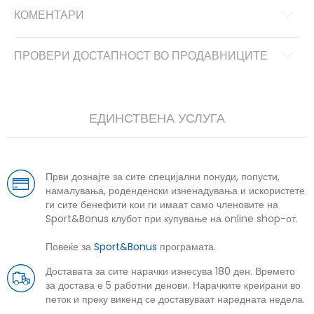
КОМЕНТАРИ
ПРОВЕРИ ДОСТАПНОСТ ВО ПРОДАВНИЦИТЕ
ЕДИНСТВЕНА УСЛУГА
Први дознајте за сите специјални понуди, попусти,
намалувања, роденденски изненадувања и искористете
ги сите бенефити кои ги имаат само членовите на
Sport&Bonus клубот при купување на online shop-от.
Повеќе за
Sport&Bonus
програмата.
Доставата за сите нарачки изнесува 180 ден. Времето
за достава е 5 работни денови. Нарачките креирани во
петок и преку викенд се доставуваат наредната недела.