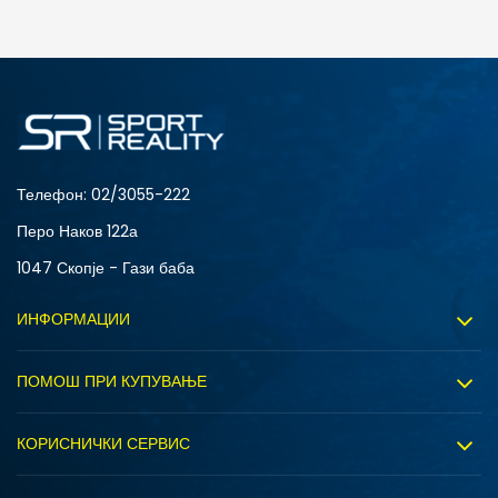
ДОДАДИ ВО КОРПА
28
28.5
31
32
34
35
Телефон:
02/3055-222
Перо Наков 122а
1047 Скопје - Гази баба
ИНФОРМАЦИИ
За нас
ПОМОШ ПРИ КУПУВАЊЕ
Sport&Bonus програм
Услови на користење
Правила на Sport&Bonus програмата
КОРИСНИЧКИ СЕРВИС
Политика на приватност
Вработување
Испорака