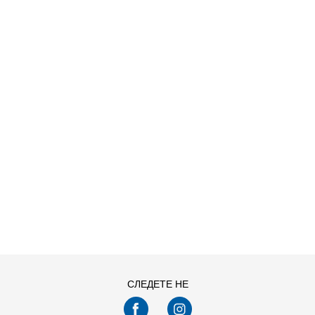
NDAL X KIDS
ДОДАДИ ВО КОРПА
28-29
30
33
34-35
СЛЕДЕТЕ НЕ