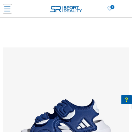
0
Нарачај online и заштеди
ДОЗНАЈ ПОВЕЌЕ
ДВА НАЧИНА НА ПЛАЌАЊЕ - при достава и со платежна картичка
ДОЗНАЈ ПОВЕЌЕ
LICK & COLLECT Платете со картичка online и подигнете во продавницата по ваш изб
ДОЗНАЈ ПОВЕЌЕ
Ценовник
ДОЗНАЈ ПОВЕЌЕ