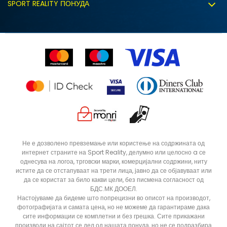
Политиката за колачиња
SPORT REALITY ПОНУДА
Соработка со нас
Замена на големина
Политика за директен маркетинг
Синдикална продажба
Подарок картичка
Право на откажување
Ценовник
Контакт
Click&Collect
Рекламациja
Продавници
Статус на нарачка
ДОДАДИ ВО КОРПА
28
28.5
Не е дозволено превземање или користење на содржината од
интернет страните на Sport Reality, делумно или целосно a се
31
32
однесува на логоа, трговски марки, комерцијални содржини, ниту
34
35
истите да се отстапуваат на трети лица, јавно да се објавуваат или
да се користат за било какви цели, без писмена согласност од
БДС.МК ДООЕЛ.
Настојуваме да бидеме што попрецизни во описот на производот,
фотографијата и самата цена, но не можеме да гарантираме дака
сите информации се комплетни и без грешка. Сите прикажани
производи на сајтот се дел од нашата понуда, но не се подразбира