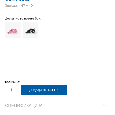
Зштеда:
447
MKD
Достапно во повеќе бои:
3K
19
11.5
4K
20
12.5
5-K
22
13.5
5K
21
12.5
6-K
24
14.5
6K
23
14
7K
25
15
8K
26
16
9K
27
16.5
Количина:
ДОДАДИ ВО КОРПА
СПЕЦИФИКАЦИЈА