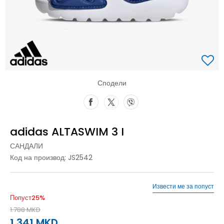
Сподели
adidas ALTASWIM 3 I
САНДАЛИ
Код на производ:
JS2542
Извести ме за попуст
Попуст
25
%
1.788
MKD
1.341
MKD