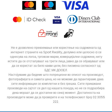
Продавници
Статус на нарачка
ДОДАДИ ВО КОРПА
28
28.5
Не е дозволено превземање или користење на содржината од
интернет страните на Sport Reality, делумно или целосно a се
31
32
однесува на логоа, трговски марки, комерцијални содржини, ниту
34
35
истите да се отстапуваат на трети лица, јавно да се објавуваат или
да се користат за било какви цели, без писмена согласност од
БДС.МК ДООЕЛ.
Настојуваме да бидеме што попрецизни во описот на производот,
фотографијата и самата цена, но не можеме да гарантираме дака
сите информации се комплетни и без грешка. Сите прикажани
производи на сајтот се дел од нашата понуда, но не се подразбира
дека мораат да се достапни во секој момент. Достапноста на
производите може да ја проверите и на телефонскиот број 02 3055
222.