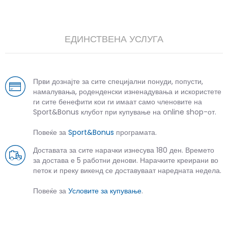
ЕДИНСТВЕНА УСЛУГА
Први дознајте за сите специјални понуди, попусти,
намалувања, роденденски изненадувања и искористете
ги сите бенефити кои ги имаат само членовите на
Sport&Bonus клубот при купување на online shop-от.
Повеќе за
Sport&Bonus
програмата.
Доставата за сите нарачки изнесува 180 ден. Времето
за достава е 5 работни денови. Нарачките креирани во
петок и преку викенд се доставуваат наредната недела.
Повеќе за
Условите за купување
.
СЛИЧНИ ПРОИЗВОДИ