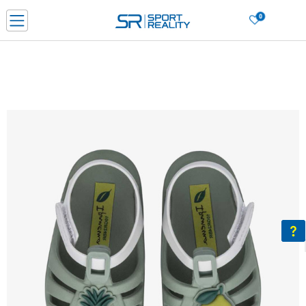
0
Нарачај online и заштеди
ДОЗНАЈ ПОВЕЌЕ
ДВА НАЧИНА НА ПЛАЌАЊЕ - при достава и со платежна картичка
ДОЗНАЈ ПОВЕЌЕ
LICK & COLLECT Платете со картичка online и подигнете во продавницата по ваш изб
ДОЗНАЈ ПОВЕЌЕ
Ценовник
ДОЗНАЈ ПОВЕЌЕ