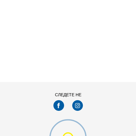
NDAL X KIDS
ДОДАДИ ВО КОРПА
28-29
30
33
34-35
СЛЕДЕТЕ НЕ