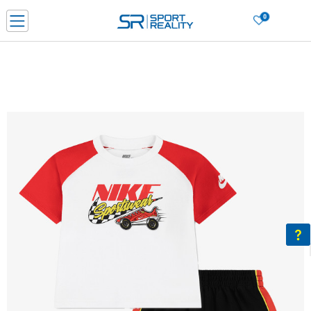
0
Нарачај online и заштеди
ДОЗНАЈ ПОВЕЌЕ
ДВА НАЧИНА НА ПЛАЌАЊЕ - при достава и со платежна картичка
ДОЗНАЈ ПОВЕЌЕ
LICK & COLLECT Платете со картичка online и подигнете во продавницата по ваш изб
ДОЗНАЈ ПОВЕЌЕ
Ценовник
ДОЗНАЈ ПОВЕЌЕ