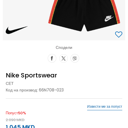
Сподели
Nike Sportswear
СЕТ
Код на производ:
66N708-023
Извести ме за попуст
Попуст
50
%
2.090
MKD
1.045
MKD