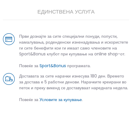
ЕДИНСТВЕНА УСЛУГА
Први дознајте за сите специјални понуди, попусти,
намалувања, роденденски изненадувања и искористете
ги сите бенефити кои ги имаат само членовите на
Sport&Bonus клубот при купување на online shop-от.
Повеќе за
Sport&Bonus
програмата.
Доставата за сите нарачки изнесува 180 ден. Времето
за достава е 5 работни денови. Нарачките креирани во
петок и преку викенд се доставуваат наредната недела.
Повеќе за
Условите за купување
.
СЛИЧНИ ПРОИЗВОДИ