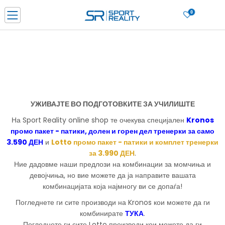
0
Нарачај online и заштеди
ДОЗНАЈ ПОВЕЌЕ
ДВА НАЧИНА НА ПЛАЌАЊЕ - при достава и со платежна картичка
ДОЗНАЈ ПОВЕЌЕ
LICK & COLLECT Платете со картичка online и подигнете во продавницата по ваш изб
ДОЗНАЈ ПОВЕЌЕ
УЖИВАЈТЕ ВО ПОДГОТОВКИТЕ ЗА УЧИЛИШТЕ
Ценовник
ДОЗНАЈ ПОВЕЌЕ
На Sport Reality online shop те очекува специјален
Kronos
промо пакет - патики, долен и горен дел тренерки за само
3.590 ДЕН
и
Lotto промо пакет - патики и комплет тренерки
за 3.990 ДЕН
.
Ние дадовме наши предлози на комбинации за момчиња и
девојчиња, но вие можете да ја направите вашата
комбинацијата која најмногу ви се допаѓа!
Погледнете ги сите производи на Kronos кои можете да ги
комбинирате
ТУКА
.
Погледнете ги сите Lotto производи кои можете да ги