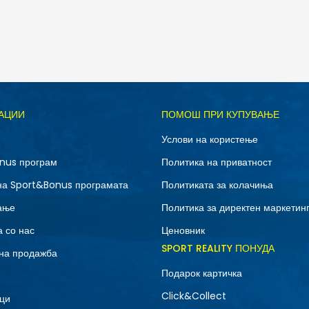
Д
АЦИИ
ПОМОШ ПРИ КУПУВАЊЕ
Услови на користење
nus програм
Политика на приватност
на Sport&Bonus програмата
Политиката за колачиња
ање
Политика за директен маркетин
 со нас
Ценовник
SPORT REALITY ПОНУДА
на продажба
Подарок картичка
Click&Collect
ци