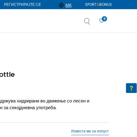
РЕГИСТРИРАЈТЕ СЕ
SPORT
&
BONUS
МК
0
АЈ ПОВЕЌЕ
избор
ДОЗНАЈ ПОВЕЌЕ
ottle
одржува хидрирани во движење со лесен и
н за секојдневна употреба.
Извести ме за попуст