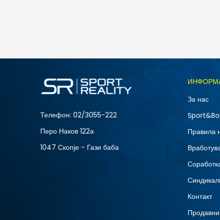
488
MKD
ИНФОРМ
За нас
Телефон:
02/3055-222
Sport&Bo
Перо Наков 122а
Правила 
1047 Скопје - Гази баба
Вработув
Соработка
Синдикал
Контакт
Продавни