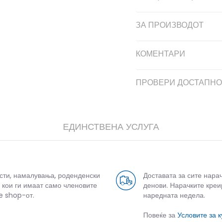
ЗА ПРОИЗВОДОТ
КОМЕНТАРИ
ПРОВЕРИ ДОСТАПНО
ЕДИНСТВЕНА УСЛУГА
усти, намалувања, роденденски
Доставата за сите нара
 кои ги имаат само членовите
денови. Нарачките креи
e shop-от.
наредната недела.
Повеќе за
Условите за 