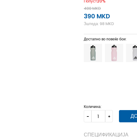
Попуст
20
%
488
MKD
390
MKD
Зштеда:
98
MKD
Достапно во повеќе бои:
NS
Унив.
Количина:
ДО
СПЕЦИФИКАЦИЈА