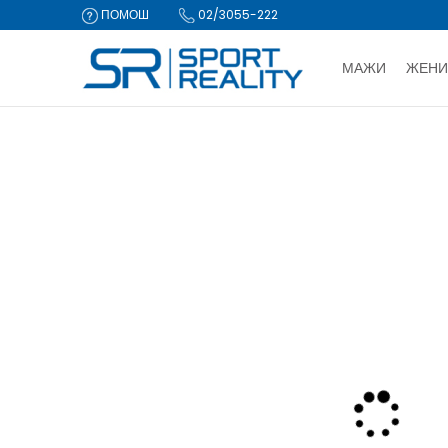
ПОМОШ
02/3055-222
МАЖИ
ЖЕНИ
ДВА НАЧИ
Sport Reality
Производи
Опрема
Опрема за тренинг
Ш
CLICK & COLLECT Пла