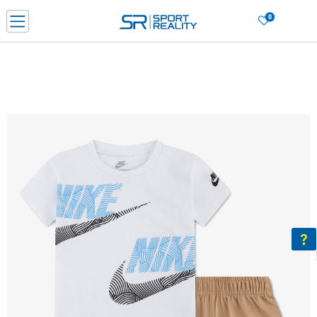
0
Нарачај online и заштеди
ДОЗНАЈ ПОВЕЌЕ
ДВА НАЧИНА НА ПЛАЌАЊЕ - при достава и со платежна картичка
ДОЗНАЈ ПОВЕЌЕ
LICK & COLLECT Платете со картичка online и подигнете во продавницата по ваш изб
ДОЗНАЈ ПОВЕЌЕ
Ценовник
ДОЗНАЈ ПОВЕЌЕ