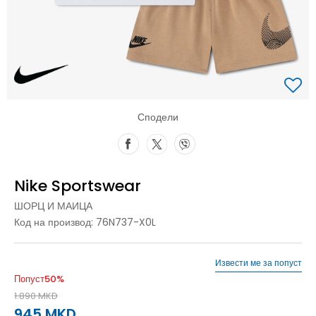
Сподели
Nike Sportswear
ШОРЦ И МАИЦА
Код на производ:
76N737-X0L
Извести ме за попуст
Попуст
50
%
1.890
MKD
945
MKD