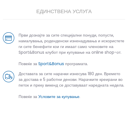
ЕДИНСТВЕНА УСЛУГА
Први дознајте за сите специјални понуди, попусти,
намалувања, роденденски изненадувања и искористете
ги сите бенефити кои ги имаат само членовите на
Sport&Bonus клубот при купување на online shop-от.
Повеќе за
Sport&Bonus
програмата.
Доставата за сите нарачки изнесува 180 ден. Времето
за достава е 5 работни денови. Нарачките креирани во
петок и преку викенд се доставуваат наредната недела.
Повеќе за
Условите за купување
.
СЛИЧНИ ПРОИЗВОДИ