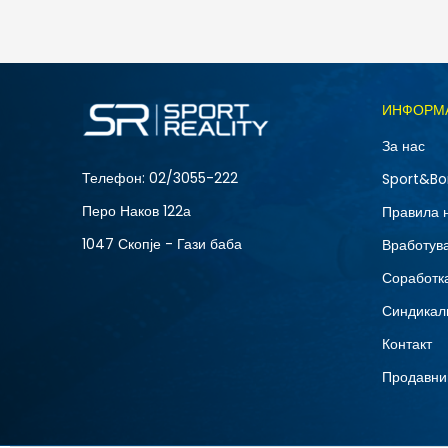
2.190
MKD
1.423
MKD
Попуст
35
%
Големина
ИНФОРМ
2XL
За нас
XL
Телефон:
02/3055-222
Sport&Bo
Перо Наков 122а
Правила 
1047 Скопје - Гази баба
Вработув
Соработка
Синдикал
Контакт
Продавни