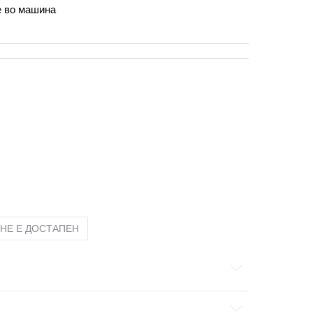
е во машина
10г.
XL
14-15г.
НЕ Е ДОСТАПЕН