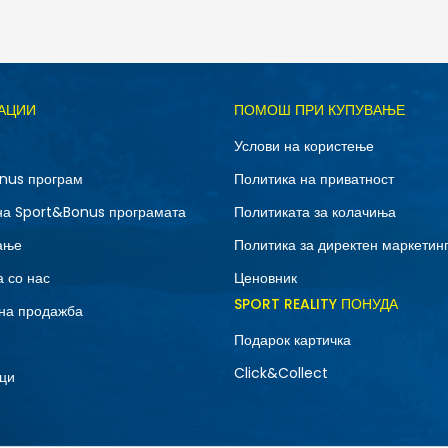
Д
АЦИИ
ПОМОШ ПРИ КУПУВАЊЕ
L
M
Услови на користење
XS
nus програм
Политика на приватност
на Sport&Bonus програмата
Политиката за колачиња
ање
Политика за директен маркетин
 со нас
Ценовник
SPORT REALITY ПОНУДА
на продажба
Подарок картичка
Click&Collect
ци