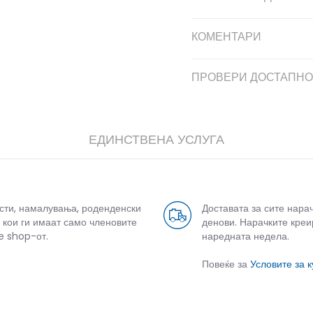
КОМЕНТАРИ
ПРОВЕРИ ДОСТАПНО
ЕДИНСТВЕНА УСЛУГА
усти, намалувања, роденденски
Доставата за сите нара
 кои ги имаат само членовите
денови. Нарачките креи
e shop-от.
наредната недела.
Повеќе за
Условите за 