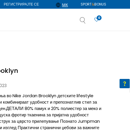
РЕГИСТРИРАЈТЕ СЕ
SPORT
&
BONUS
МК
0
АЈ ПОВЕЌЕ
избор
ДОЗНАЈ ПОВЕЌЕ
ooklyn
023
ња во Nike Jordan Brooklyn детските lifestyle
ои комбинираат удобност и препознатлив стил за
 ден.ДЕТАЛИ 80% памук и 20% полиестер за меко и
уска фротир ткаенина за пријатна удобност
 струк за цврсто прилепување Познато Jumpman
ки изглед Практични странични џебови за важните