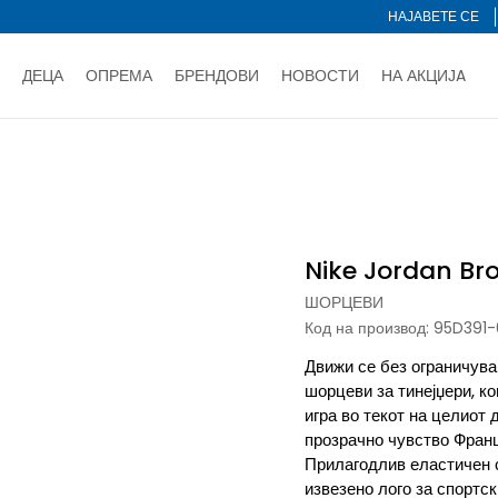
НАЈАВЕТЕ СЕ
ДЕЦА
ОПРЕМА
БРЕНДОВИ
НОВОСТИ
НА АКЦИЈA
Нарачај online и заштеди
ДОЗНАЈ ПОВЕЌЕ
НА НА ПЛАЌАЊЕ - при достава и со платежна картичка
ДОЗН
Nike Jordan Brooklyn
тете со картичка online и подигнете во продавницата по ваш 
Ценовник
ДОЗНАЈ ПОВЕЌЕ
Nike Jordan Br
ШОРЦЕВИ
Код на производ:
95D391-
Движи се без ограничува
шорцеви за тинејџери, к
игра во текот на целиот
прозрачно чувство Франц
Прилагодлив еластичен
извезено лого за спортс