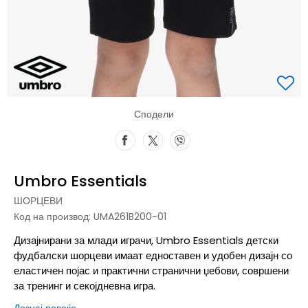
Сподели
Umbro Essentials
ШОРЦЕВИ
Код на производ:
UMA261B200-01
Дизајнирани за млади играчи, Umbro Essentials детски
фудбалски шорцеви имаат едноставен и удобен дизајн со
еластичен појас и практични странични џебови, совршени
за тренинг и секојдневна игра.
Дознај повеќе