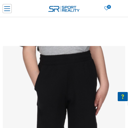
0
Нарачај online и заштеди
ДОЗНАЈ ПОВЕЌЕ
ДВА НАЧИНА НА ПЛАЌАЊЕ - при достава и со платежна картичка
ДОЗНАЈ ПОВЕЌЕ
LICK & COLLECT Платете со картичка online и подигнете во продавницата по ваш изб
ДОЗНАЈ ПОВЕЌЕ
Ценовник
ДОЗНАЈ ПОВЕЌЕ