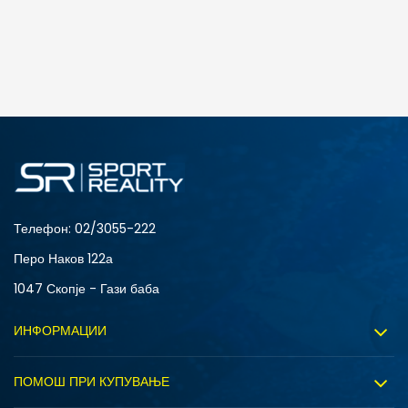
ДОДАДИ ВО КОРПА
L
M
Телефон:
02/3055-222
Перо Наков 122а
1047 Скопје - Гази баба
ИНФОРМАЦИИ
За нас
ПОМОШ ПРИ КУПУВАЊЕ
Sport&Bonus програм