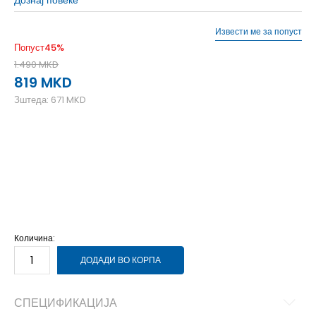
Извести ме за попуст
Попуст
45
%
1.490
MKD
819
MKD
Зштеда:
671
MKD
11-12
11-12г.
13-14
13-14г.
15-16
15-16г.
5-6
5-6г.
7-8
7-8г.
9-10
9-10г.
Количина:
ДОДАДИ ВО КОРПА
СПЕЦИФИКАЦИЈА