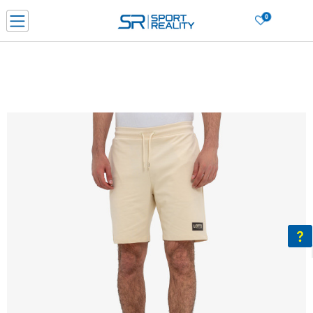
0
Нарачај online и заштеди
ДОЗНАЈ ПОВЕЌЕ
ДВА НАЧИНА НА ПЛАЌАЊЕ - при достава и со платежна картичка
ДОЗНАЈ ПОВЕЌЕ
LICK & COLLECT Платете со картичка online и подигнете во продавницата по ваш изб
ДОЗНАЈ ПОВЕЌЕ
Ценовник
ДОЗНАЈ ПОВЕЌЕ