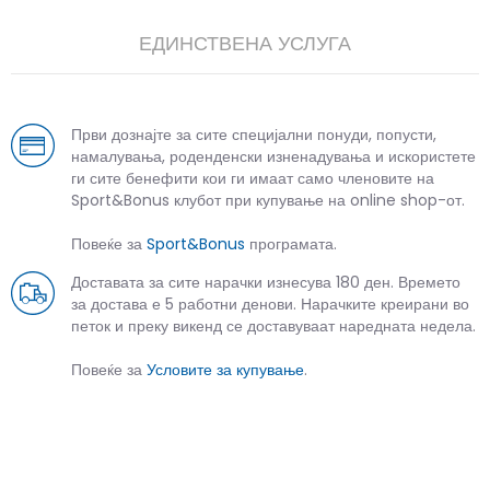
ЕДИНСТВЕНА УСЛУГА
Први дознајте за сите специјални понуди, попусти,
намалувања, роденденски изненадувања и искористете
ги сите бенефити кои ги имаат само членовите на
Sport&Bonus клубот при купување на online shop-от.
Повеќе за
Sport&Bonus
програмата.
Доставата за сите нарачки изнесува 180 ден. Времето
за достава е 5 работни денови. Нарачките креирани во
петок и преку викенд се доставуваат наредната недела.
Повеќе за
Условите за купување
.
СЛИЧНИ ПРОИЗВОДИ