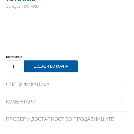
Зштеда:
1.315
MKD
2XL
2XL
3XL
3XL
L
L
M
M
S
S
XL
XL
Количина:
ДОДАДИ ВО КОРПА
СПЕЦИФИКАЦИЈА
КОМЕНТАРИ
ПРОВЕРИ ДОСТАПНОСТ ВО ПРОДАВНИЦИТЕ