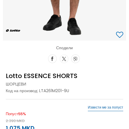
Сподели
Lotto ESSENCE SHORTS
ШОРЦЕВИ
Код на производ:
LTA261M201-9U
Извести ме за попуст
Попуст
55
%
2.390
MKD
1.075
MKD