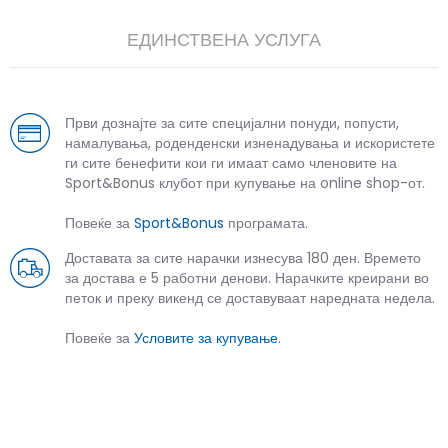
ЕДИНСТВЕНА УСЛУГА
Први дознајте за сите специјални понуди, попусти,
намалувања, роденденски изненадувања и искористете
ги сите бенефити кои ги имаат само членовите на
Sport&Bonus клубот при купување на online shop-от.
Повеќе за
Sport&Bonus
програмата.
Доставата за сите нарачки изнесува 180 ден. Времето
за достава е 5 работни денови. Нарачките креирани во
петок и преку викенд се доставуваат наредната недела.
Повеќе за
Условите за купување
.
СЛИЧНИ ПРОИЗВОДИ