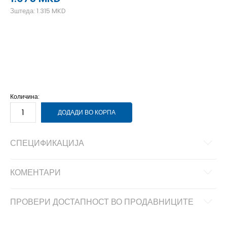
Зштеда:
1.315
MKD
2XL
2XL
3XL
3XL
L
L
M
M
S
S
XL
XL
Количина:
ДОДАДИ ВО КОРПА
СПЕЦИФИКАЦИЈА
КОМЕНТАРИ
ПРОВЕРИ ДОСТАПНОСТ ВО ПРОДАВНИЦИТЕ