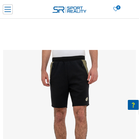
0
Нарачај online и заштеди
ДОЗНАЈ ПОВЕЌЕ
ДВА НАЧИНА НА ПЛАЌАЊЕ - при достава и со платежна картичка
ДОЗНАЈ ПОВЕЌЕ
LICK & COLLECT Платете со картичка online и подигнете во продавницата по ваш изб
ДОЗНАЈ ПОВЕЌЕ
Ценовник
ДОЗНАЈ ПОВЕЌЕ