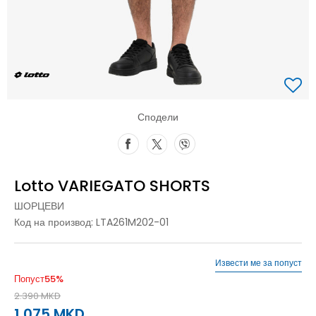
Сподели
Lotto VARIEGATO SHORTS
ШОРЦЕВИ
Код на производ:
LTA261M202-01
Извести ме за попуст
Попуст
55
%
2.390
MKD
1.075
MKD