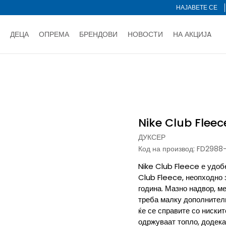
НАЈАВЕТЕ СЕ
ДЕЦА
ОПРЕМА
БРЕНДОВИ
НОВОСТИ
НА АКЦИЈA
Нарачај online и заштеди
ДОЗНАЈ ПОВЕЌЕ
НА НА ПЛАЌАЊЕ - при достава и со платежна картичка
ДОЗН
ece
тете со картичка online и подигнете во продавницата по ваш 
Ценовник
ДОЗНАЈ ПОВЕЌЕ
Nike Club Fleec
ДУКСЕР
Код на производ:
FD2988
Nike Club Fleece е удоб
Club Fleece, неопходно 
година. Мазно надвор, ме
треба малку дополнителн
ќе се справите со ниски
одржуваат топло, додека