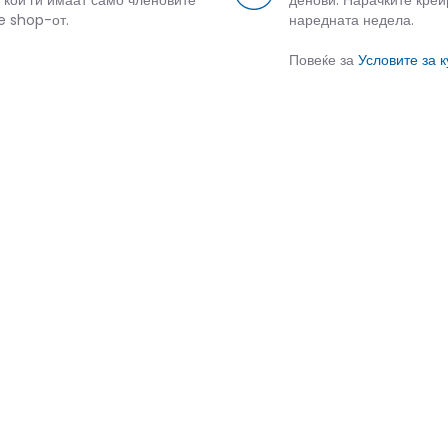
 кои ги имаат само членовите
денови. Нарачките креи
e shop-от.
наредната недела.
Повеќе за
Условите за 
СЛИЧНИ ПРОИЗВОДИ