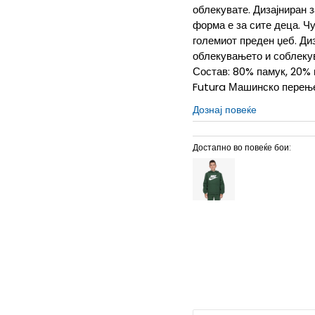
облекувате. Дизајниран 
форма е за сите деца. Чу
големиот преден џеб. Ди
облекувањето и соблеку
Состав: 80% памук, 20% 
Futura Машинско перењ
Дознај повеќе
Достапно во повеќе бои:
L
12-13г.
M
11-12г.
S
9-