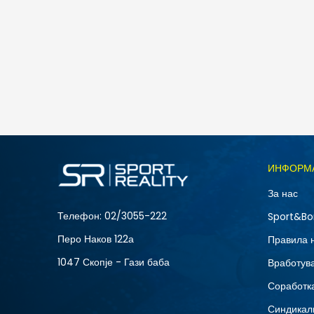
Nike W NK STDO FLC LW STD PO HDY
4.490
MKD
Големина
ИНФОРМ
L
За нас
XS
Телефон:
02/3055-222
Sport&Bo
Перо Наков 122а
Правила 
1047 Скопје - Гази баба
Вработув
Соработка
Синдикал