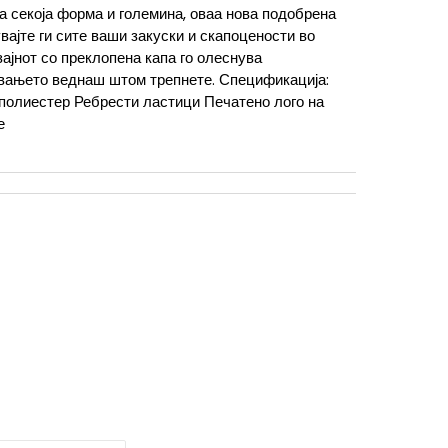
за секоја форма и големина, оваа нова подобрена
вајте ги сите ваши закуски и скапоцености во
зајнот со преклопена капа го олеснува
вањето веднаш штом трепнете. Спецификација:
полиестер Ребрести ластици Печатено лого на
е
10г.
XL
14-15г.
XS
7-8г.