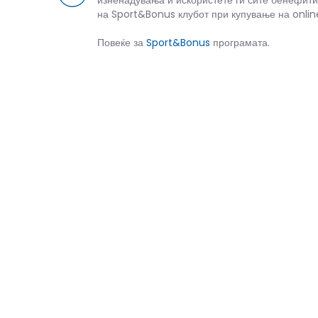
изненадувања и искористете ги сите бенефити
на Sport&Bonus клубот при купување на onlin
Повеќе за
Sport&Bonus
програмата.