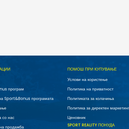
Д
АЦИИ
ПОМОШ ПРИ КУПУВАЊЕ
M
S
Услови на користење
nus програм
Политика на приватност
на Sport&Bonus програмата
Политиката за колачиња
ање
Политика за директен маркетин
 со нас
Ценовник
SPORT REALITY ПОНУДА
на продажба