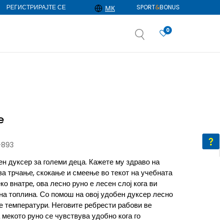
РЕГИСТРИРАЈТЕ СЕ
SPORT
&
BONUS
МК
0
АЈ ПОВЕЌЕ
избор
ДОЗНАЈ ПОВЕЌЕ
e
-893
ен дуксер за големи деца. Кажете му здраво на
за трчање, скокање и смеење во текот на учебната
ко внатре, ова лесно руно е лесен слој кога ви
а топлина. Со помош на овој удобен дуксер лесно
те температури. Неговите ребрести рабови ве
 мекото руно се чувствува удобно кога го